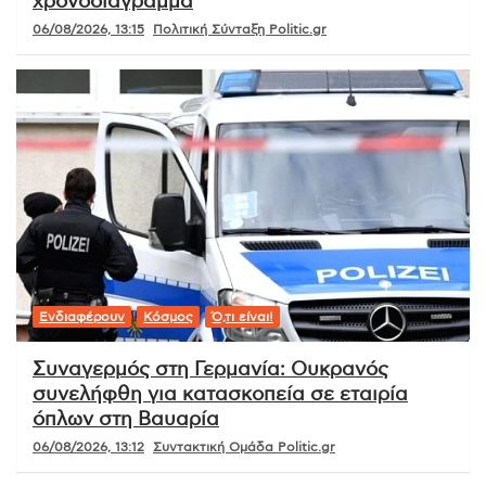
χρονοδιάγραμμα
06/08/2026, 13:15
Πολιτική Σύνταξη Politic.gr
Ενδιαφέρουν
Κόσμος
Ό,τι είναι!
Συναγερμός στη Γερμανία: Ουκρανός
συνελήφθη για κατασκοπεία σε εταιρία
όπλων στη Βαυαρία
06/08/2026, 13:12
Συντακτική Ομάδα Politic.gr