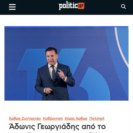
Skip
politic.gr
Ειδήσεις απο τη
to
Θεσσαλονίκη, την Ελλάδα και
content
όλο τον Κόσμο
Άρθρα Συντακτών
Κυβέρνηση
Κύρια Άρθρα
Πολιτική
Άδωνις Γεωργιάδης από το