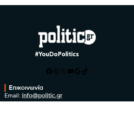
#YouDoPolitics
Facebook
Instagram
X
YouTube
Google
TikTok
Επικοινωνία
Email:
info@politic.gr
Τηλ:
+302310501850
Κιν:
+306986533609
Πολιτική Απορρήτου