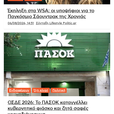
Έκπληξη στα WSA: οι υποψήφιοι για το
Παγκόσμιο Σάουντρακ της Χρονιάς
06/08/2026, 14:51
Σύνταξη Lifestyle Politic.gr
Ενδιαφέρουν
Ό,τι είναι!
Πολιτική
ΟΣΔΕ 2026: Το ΠΑΣΟΚ καταγγέλλει
κυβερνητικό φιάσκο και ζητά σαφές