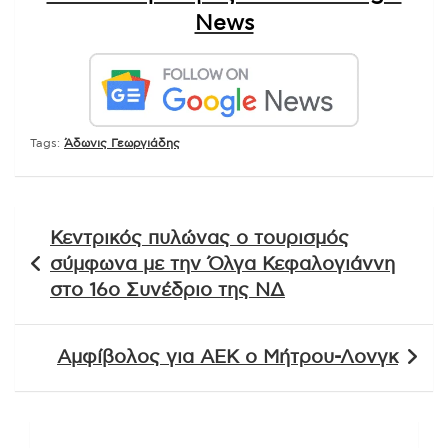
News
Tags:
Άδωνις Γεωργιάδης
Πλοήγηση
Κεντρικός πυλώνας ο τουρισμός
άρθρων
σύμφωνα με την Όλγα Κεφαλογιάννη
στο 16ο Συνέδριο της ΝΔ
Αμφίβολος για ΑΕΚ ο Μήτρου-Λονγκ