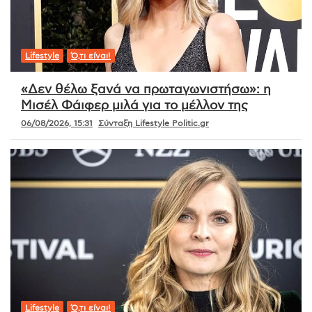
Lifestyle
Ό,τι είναι!
«Δεν θέλω ξανά να πρωταγωνιστήσω»: η
Μισέλ Φάιφερ μιλά για το μέλλον της
06/08/2026, 15:31
Σύνταξη Lifestyle Politic.gr
Lifestyle
Ό,τι είναι!