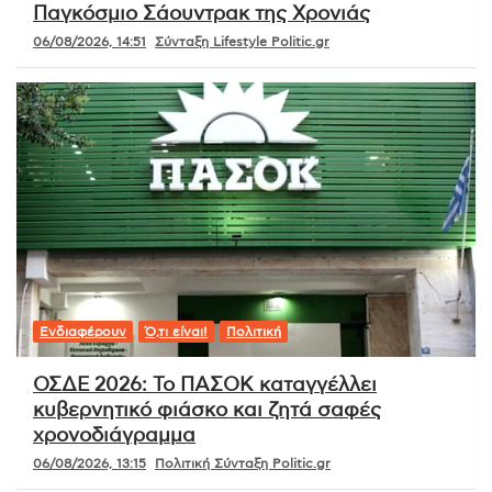
Παγκόσμιο Σάουντρακ της Χρονιάς
06/08/2026, 14:51
Σύνταξη Lifestyle Politic.gr
Ενδιαφέρουν
Ό,τι είναι!
Πολιτική
ΟΣΔΕ 2026: Το ΠΑΣΟΚ καταγγέλλει
κυβερνητικό φιάσκο και ζητά σαφές
χρονοδιάγραμμα
06/08/2026, 13:15
Πολιτική Σύνταξη Politic.gr