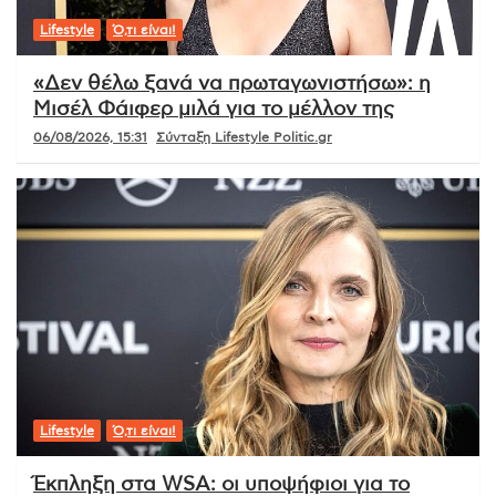
Lifestyle
Ό,τι είναι!
«Δεν θέλω ξανά να πρωταγωνιστήσω»: η
Μισέλ Φάιφερ μιλά για το μέλλον της
06/08/2026, 15:31
Σύνταξη Lifestyle Politic.gr
Lifestyle
Ό,τι είναι!
Έκπληξη στα WSA: οι υποψήφιοι για το