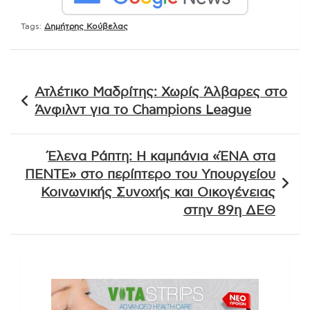
Tags:
Δημήτρης Κούβελας
Πλοήγηση
Ατλέτικο Μαδρίτης: Χωρίς Άλβαρες στο
άρθρων
Άνφιλντ για το Champions League
Έλενα Ράπτη: Η καμπάνια «ΈΝΑ στα
ΠΕΝΤΕ» στο περίπτερο του Υπουργείου
Κοινωνικής Συνοχής και Οικογένειας
στην 89η ΔΕΘ