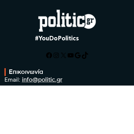
#YouDoPolitics
Facebook
Instagram
X
YouTube
Google
TikTok
Επικοινωνία
Email:
info@politic.gr
Τηλ:
+302310501850
Κιν:
+306986533609
Πολιτική Απορρήτου
Όροι χρήσης
Πολιτική Cookies