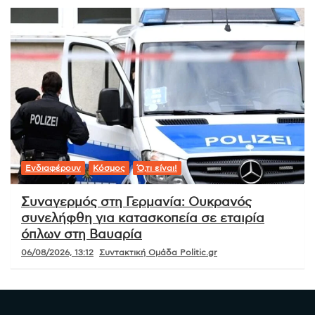
Ενδιαφέρουν
Κόσμος
Ό,τι είναι!
Συναγερμός στη Γερμανία: Ουκρανός
συνελήφθη για κατασκοπεία σε εταιρία
όπλων στη Βαυαρία
06/08/2026, 13:12
Συντακτική Ομάδα Politic.gr