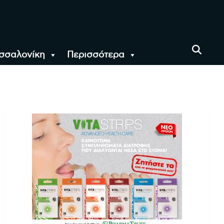
σσαλονίκη
Περισσότερα
αι όλο τον Κόσμο