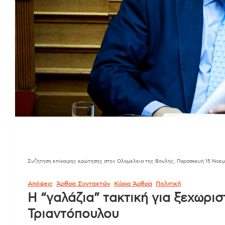
Συζήτηση επίκαιρης ερώτησης στην Ολομέλεια της Βουλής, Παρασκευή 15 Νοε
Απόψεις
Άρθρα Συντακτών
Κύρια Άρθρα
Πολιτική
Η “γαλάζια” τακτική για ξεχωρι
Τριαντόπουλου