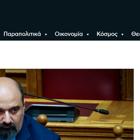
Παραπολιτικά
Οικονομία
Κόσμος
Θε
αλονίκη, την Ελλάδα κ