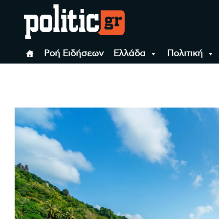
Skip
to
content
politic.gr
Ειδήσεις απο τη
Ροή Ειδήσεων
Ελλάδα
Πολιτική
politic.gr
Ειδήσεις απο τη Θεσσ
Θεσσαλονίκη, την
Ελλάδα και όλο τον
Κόσμο