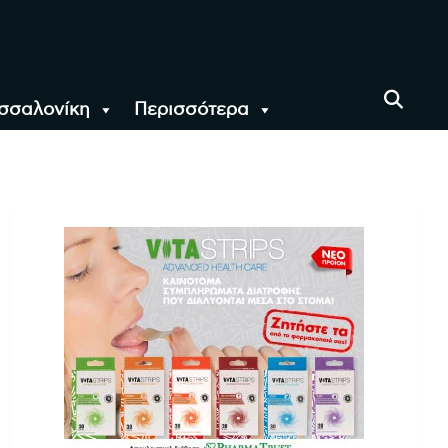
σσαλονίκη
Περισσότερα
αι όλο τον Κόσμο