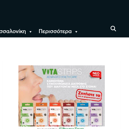
σσαλονίκη
Περισσότερα
αι όλο τον Κόσμο