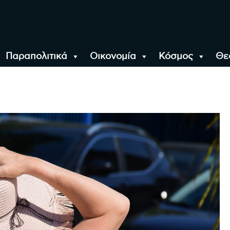
Παραπολιτικά
Οικονομία
Κόσμος
Θε
αλονίκη, την Ελλάδα κ