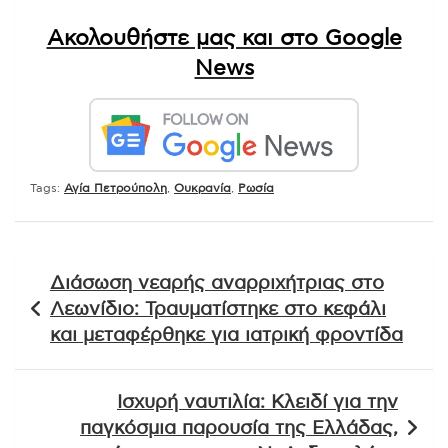
Ακολουθήστε μας και στο Google
News
Tags:
Αγία Πετρούπολη
,
Ουκρανία
,
Ρωσία
Πλοήγηση
Διάσωση νεαρής αναρριχήτριας στο
άρθρων
Λεωνίδιο: Τραυματίστηκε στο κεφάλι
και μεταφέρθηκε για ιατρική φροντίδα
Ισχυρή ναυτιλία: Κλειδί για την
παγκόσμια παρουσία της Ελλάδας,