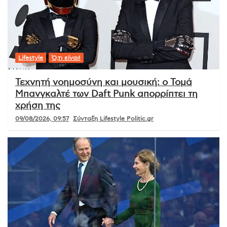
Lifestyle
Ό,τι είναι!
Τεχνητή νοημοσύνη και μουσική: ο Τομά
Μπανγκαλτέ των Daft Punk απορρίπτει τη
χρήση της
09/08/2026, 09:57
Σύνταξη Lifestyle Politic.gr