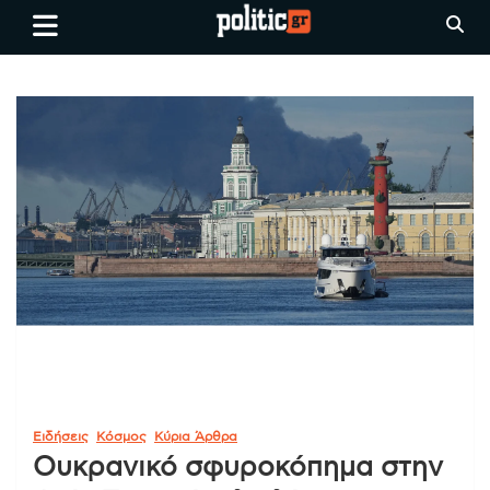
Skip
politic.gr
Ειδήσεις απο τη
to
Θεσσαλονίκη, την Ελλάδα και
content
όλο τον Κόσμο
Ειδήσεις
Κόσμος
Κύρια Άρθρα
Ουκρανικό σφυροκόπημα στην