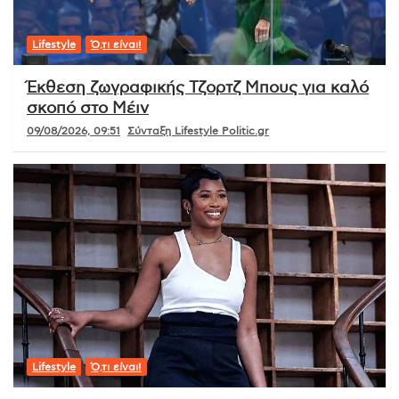
Lifestyle
Ό,τι είναι!
Έκθεση ζωγραφικής Τζορτζ Μπους για καλό
σκοπό στο Μέιν
09/08/2026, 09:51
Σύνταξη Lifestyle Politic.gr
Lifestyle
Ό,τι είναι!