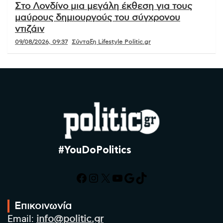
Στο Λονδίνο μια μεγάλη έκθεση για τους
μαύρους δημιουργούς του σύγχρονου
ντιζάιν
09/08/2026, 09:37
Σύνταξη Lifestyle Politic.gr
#YouDoPolitics
Facebook
Instagram
X
YouTube
Google
TikTok
Επικοινωνία
Email:
info@politic.gr