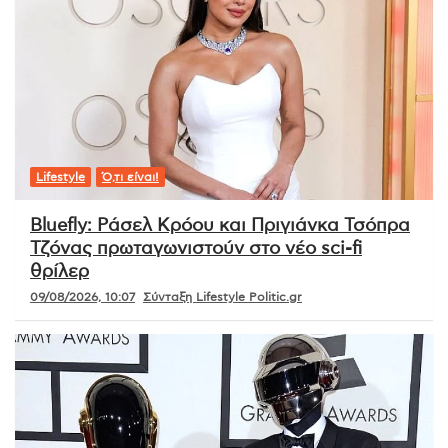
Lifestyle
Ό,τι είναι!
Bluefly: Ράσελ Κρόου και Πριγιάνκα Τσόπρα
Τζόνας πρωταγωνιστούν στο νέο sci-fi
θρίλερ
09/08/2026, 10:07
Σύνταξη Lifestyle Politic.gr