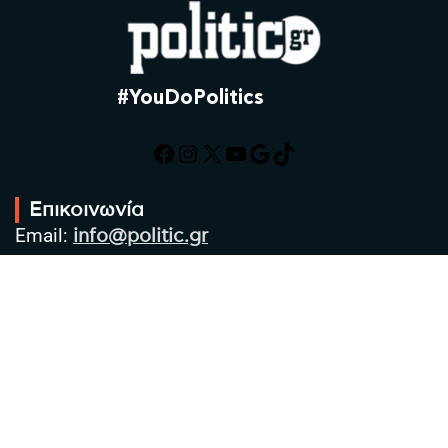
#YouDoPolitics
Facebook
Instagram
X
YouTube
Google
TikTok
Επικοινωνία
Email:
info@politic.gr
Τηλ:
+302310501850
Κιν:
+306986533609
Πολιτική Απορρήτου
Όροι χρήσης
Πολιτική Cookies