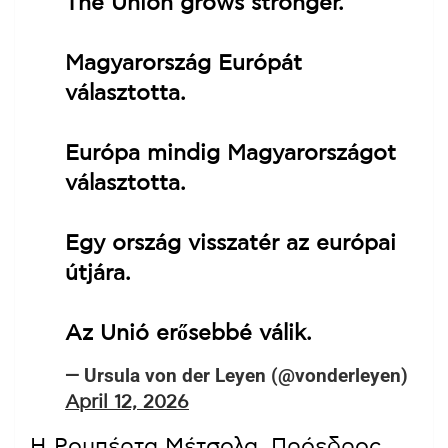
The Union grows stronger.
Magyarország Európát
választotta.
Európa mindig Magyarországot
választotta.
Egy ország visszatér az európai
útjára.
Az Unió erősebbé válik.
— Ursula von der Leyen (@vonderleyen)
April 12, 2026
Η Ρομπέρτα Μέτσολα, Πρόεδρος