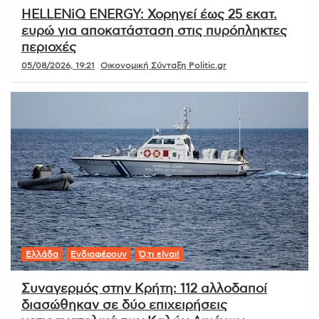
HELLENiQ ENERGY: Χορηγεί έως 25 εκατ.
ευρώ για αποκατάσταση στις πυρόπληκτες
περιοχές
05/08/2026, 19:21
Οικονομική Σύνταξη Politic.gr
Ελλάδα
Ενδιαφέρουν
Ό,τι είναι!
Συναγερμός στην Κρήτη: 112 αλλοδαποί
διασώθηκαν σε δύο επιχειρήσεις