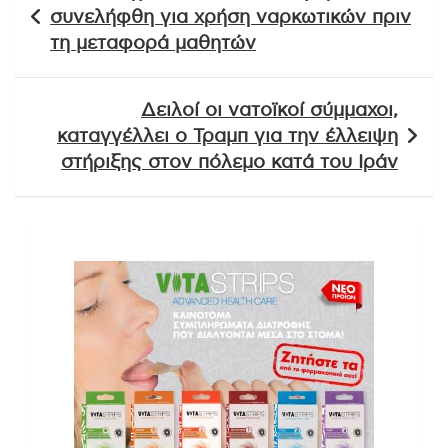
άρθρων
συνελήφθη για χρήση ναρκωτικών πριν
τη μεταφορά μαθητών
Δειλοί οι νατοϊκοί σύμμαχοι,
καταγγέλλει ο Τραμπ για την έλλειψη
στήριξης στον πόλεμο κατά του Ιράν