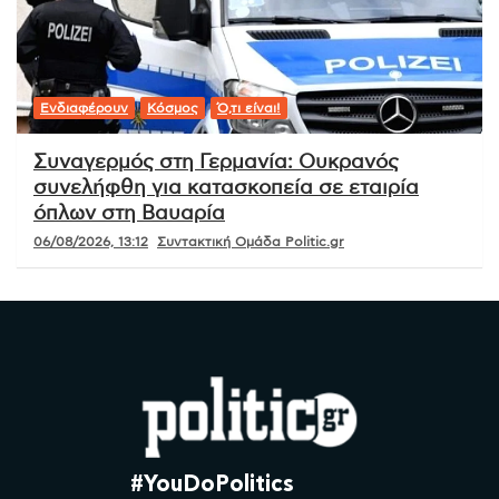
Ενδιαφέρουν
Κόσμος
Ό,τι είναι!
Συναγερμός στη Γερμανία: Ουκρανός
συνελήφθη για κατασκοπεία σε εταιρία
όπλων στη Βαυαρία
06/08/2026, 13:12
Συντακτική Ομάδα Politic.gr
#YouDoPolitics