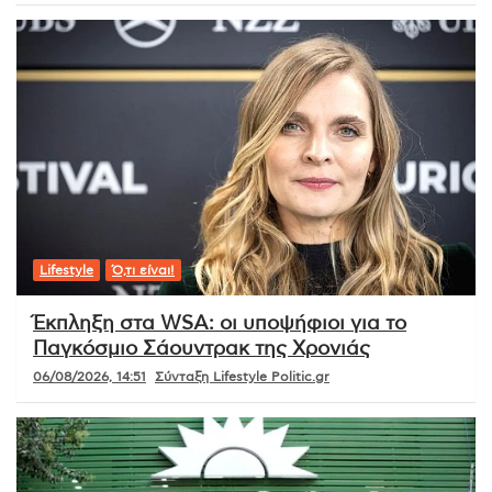
Lifestyle
Ό,τι είναι!
Έκπληξη στα WSA: οι υποψήφιοι για το
Παγκόσμιο Σάουντρακ της Χρονιάς
06/08/2026, 14:51
Σύνταξη Lifestyle Politic.gr