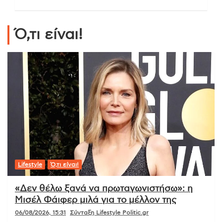
Ό,τι είναι!
Lifestyle
Ό,τι είναι!
«Δεν θέλω ξανά να πρωταγωνιστήσω»: η
Μισέλ Φάιφερ μιλά για το μέλλον της
06/08/2026, 15:31
Σύνταξη Lifestyle Politic.gr