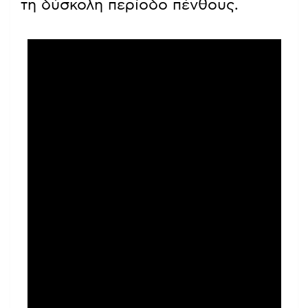
τη δύσκολη περίοδο πένθους.