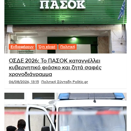
Ενδιαφέρουν
Ό,τι είναι!
Πολιτική
ΟΣΔΕ 2026: Το ΠΑΣΟΚ καταγγέλλει
κυβερνητικό φιάσκο και ζητά σαφές
χρονοδιάγραμμα
06/08/2026, 13:15
Πολιτική Σύνταξη Politic.gr