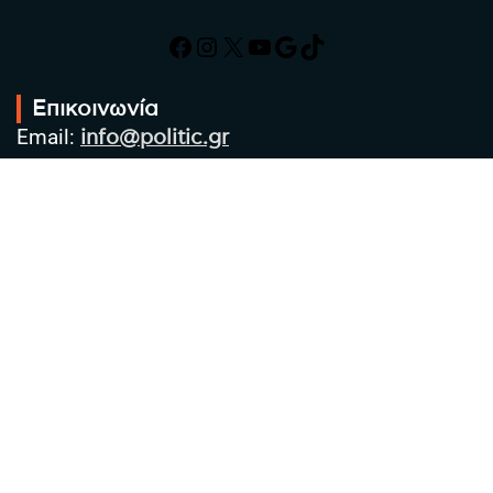
Facebook
Instagram
X
YouTube
Google
TikTok
Επικοινωνία
Email:
info@politic.gr
Τηλ:
+302310501850
Κιν:
+306986533609
Πολιτική Απορρήτου
Όροι χρήσης
Πολιτική Cookies
Πολιτική προστασίας προσωπικών
δεδομένων
Συντακτική Ομάδα