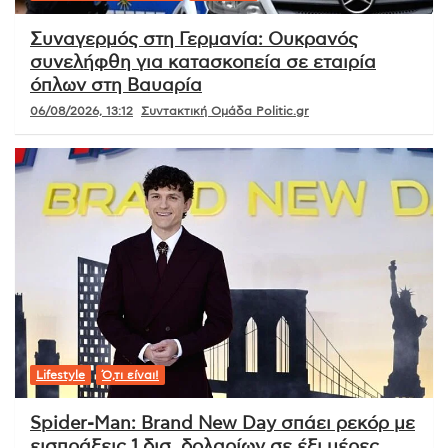
Συναγερμός στη Γερμανία: Ουκρανός
συνελήφθη για κατασκοπεία σε εταιρία
όπλων στη Βαυαρία
06/08/2026, 13:12
Συντακτική Ομάδα Politic.gr
Lifestyle
Ό,τι είναι!
Spider-Man: Brand New Day σπάει ρεκόρ με
εισπράξεις 1 δισ. δολαρίων σε έξι μέρες