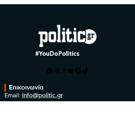
#YouDoPolitics
Facebook
Instagram
X
YouTube
Google
TikTok
Επικοινωνία
Email:
info@politic.gr
Τηλ:
+302310501850
Κιν:
+306986533609
Πολιτική Απορρήτου