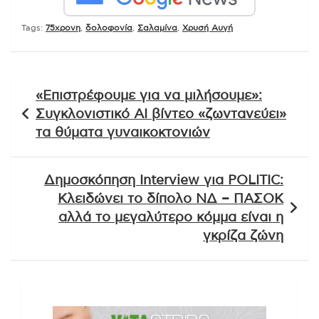
Tags:
75χρονη
,
δολοφονία
,
Σαλαμίνα
,
Χρυσή Αυγή
Πλοήγηση
«Επιστρέφουμε για να μιλήσουμε»:
άρθρων
Συγκλονιστικό AI βίντεο «ζωντανεύει»
τα θύματα γυναικοκτονιών
Δημοσκόπηση Interview για POLITIC:
Κλειδώνει το δίπολο ΝΔ – ΠΑΣΟΚ
αλλά το μεγαλύτερο κόμμα είναι η
γκρίζα ζώνη