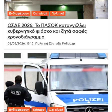
Ενδιαφέρουν
Ό,τι είναι!
Πολιτική
ΟΣΔΕ 2026: Το ΠΑΣΟΚ καταγγέλλει
κυβερνητικό φιάσκο και ζητά σαφές
χρονοδιάγραμμα
06/08/2026, 13:15
Πολιτική Σύνταξη Politic.gr
Ενδιαφέρουν
Κόσμος
Ό,τι είναι!