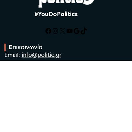
#YouDoPolitics
Facebook
Instagram
X
YouTube
Google
TikTok
Επικοινωνία
Email:
info@politic.gr
Τηλ:
+302310501850
Κιν:
+306986533609
Πολιτική Απορρήτου
Όροι χρήσης
Πολιτική Cookies
Πολιτική προστασίας προσωπικών
δεδομένων