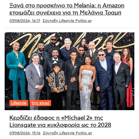
Ξανά στο προσκήνιο το Melania: η Amazon
ετοιμάζει συνέχεια για τη Μελάνια Τραμπ
07/08/2026, 16:17
Σύνταξη Lifestyle Politic.gr
Lifestyle
Ό,τι είναι!
Κερδίζει έδαφος η «Michael 2» της
Lionsgate για κυκλοφορία ως το 2028
07/08/2026, 15:16
Σύνταξη Lifestyle Politic.gr