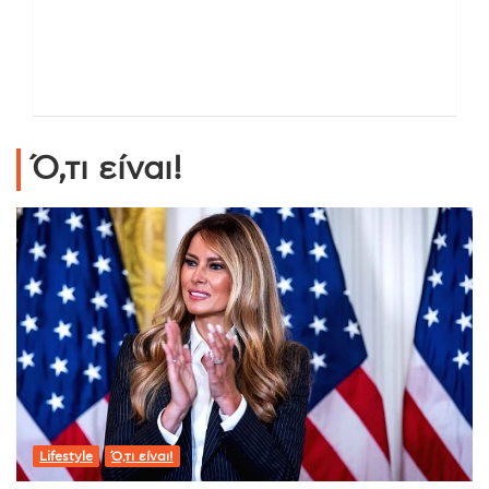
Ό,τι είναι!
Lifestyle
Ό,τι είναι!