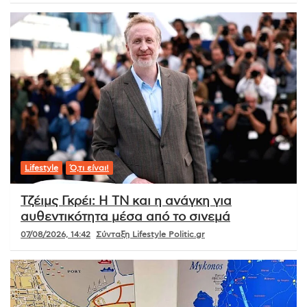
Lifestyle
Ό,τι είναι!
Τζέιμς Γκρέι: Η ΤΝ και η ανάγκη για
αυθεντικότητα μέσα από το σινεμά
07/08/2026, 14:42
Σύνταξη Lifestyle Politic.gr