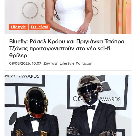
Lifestyle
Ό,τι είναι!
Bluefly: Ράσελ Κρόου και Πριγιάνκα Τσόπρα
Τζόνας πρωταγωνιστούν στο νέο sci-fi
θρίλερ
09/08/2026, 10:07
Σύνταξη Lifestyle Politic.gr