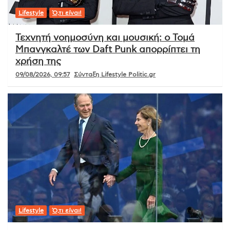
Lifestyle
Ό,τι είναι!
Τεχνητή νοημοσύνη και μουσική: ο Τομά
Μπανγκαλτέ των Daft Punk απορρίπτει τη
χρήση της
09/08/2026, 09:57
Σύνταξη Lifestyle Politic.gr
Lifestyle
Ό,τι είναι!