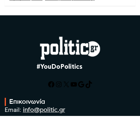
#YouDoPolitics
Facebook
Instagram
X
YouTube
Google
TikTok
Επικοινωνία
Email:
info@politic.gr
Τηλ:
+302310501850
Κιν:
+306986533609