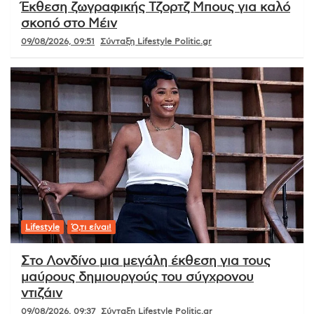
Έκθεση ζωγραφικής Τζορτζ Μπους για καλό
σκοπό στο Μέιν
09/08/2026, 09:51
Σύνταξη Lifestyle Politic.gr
Lifestyle
Ό,τι είναι!
Στο Λονδίνο μια μεγάλη έκθεση για τους
μαύρους δημιουργούς του σύγχρονου
ντιζάιν
09/08/2026, 09:37
Σύνταξη Lifestyle Politic.gr