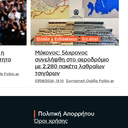
Ελλάδα
Ενδιαφέρουν
Ό,τι είναι!
 η
Μύκονος: 56χρονος
τητα
συνελήφθη στο αεροδρόμιο
με 2.280 πακέτα λαθραίων
τσιγάρων
e Politic.gr
07/08/2026, 13:10
Συντακτική Ομάδα Politic.gr
Πολιτική Απορρήτου
Όροι χρήσης