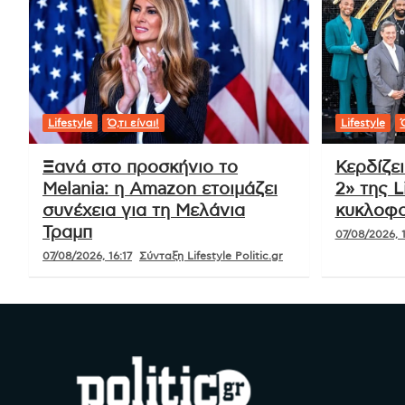
Lifestyle
Ό,τι είναι!
Lifestyle
Ό
Ξανά στο προσκήνιο το
Κερδίζε
Melania: η Amazon ετοιμάζει
2» της L
συνέχεια για τη Μελάνια
κυκλοφο
Τραμπ
07/08/2026, 1
07/08/2026, 16:17
Σύνταξη Lifestyle Politic.gr