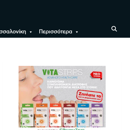
σσαλονίκη
Περισσότερα
αι όλο τον Κόσμο