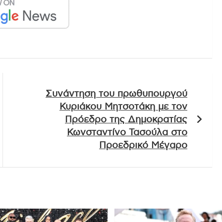
Συνάντηση του πρωθυπουργού
Κυριάκου Μητσοτάκη με τον
Πρόεδρο της Δημοκρατίας
Κωνσταντίνο Τασούλα στο
Προεδρικό Μέγαρο