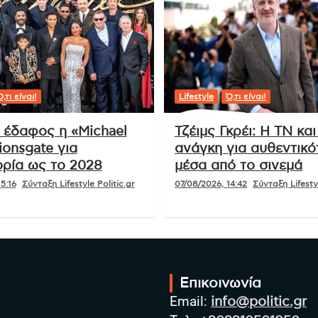
,τι είναι!
Lifestyle
Ό,τι είναι!
ι έδαφος η «Michael
Τζέιμς Γκρέι: Η ΤΝ και
ionsgate για
ανάγκη για αυθεντικό
ρία ως το 2028
μέσα από το σινεμά
5:16
Σύνταξη Lifestyle Politic.gr
07/08/2026, 14:42
Σύνταξη Lifestyl
Επικοινωνία
Email:
info@politic.gr