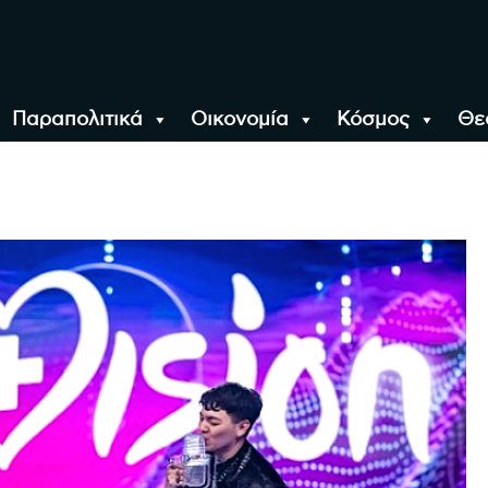
Παραπολιτικά
Οικονομία
Κόσμος
Θε
αλονίκη, την Ελλάδα κ