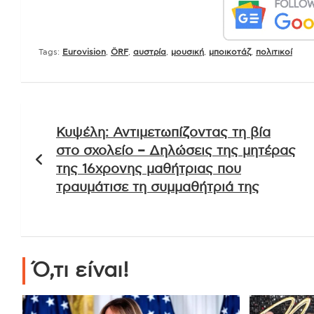
Tags:
Eurovision
,
ÖRF
,
αυστρία
,
μουσική
,
μποικοτάζ
,
πολιτικοί
Πλοήγηση
Κυψέλη: Αντιμετωπίζοντας τη βία
άρθρων
στο σχολείο – Δηλώσεις της μητέρας
της 16χρονης μαθήτριας που
τραυμάτισε τη συμμαθήτριά της
Ό,τι είναι!