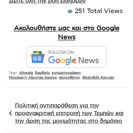
Δείτε όλη την ροή ειδήσεων
251 Total Views
Ακολουθήστε μας και στο Google
News
Tags:
Αλγερία
,
βραβεία
,
κινηματογράφος
,
Μοχάμεντ Λάχνταρ Χαμίνα
,
σκηνοθέτης
,
Φεστιβάλ Καννών
Πλοήγηση
Πολιτική αντιπαράθεση για την
άρθρων
προανακριτική επιτροπή των Τεμπών και
την άρση της μονιμότητας στο δημόσιο