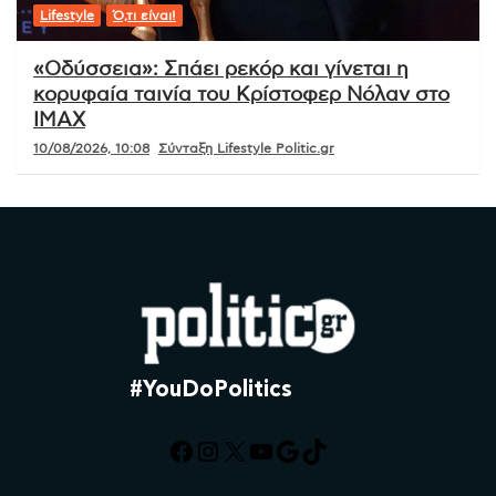
Lifestyle
Ό,τι είναι!
«Οδύσσεια»: Σπάει ρεκόρ και γίνεται η
κορυφαία ταινία του Κρίστοφερ Νόλαν στο
IMAX
10/08/2026, 10:08
Σύνταξη Lifestyle Politic.gr
#YouDoPolitics
Facebook
Instagram
X
YouTube
Google
TikTok