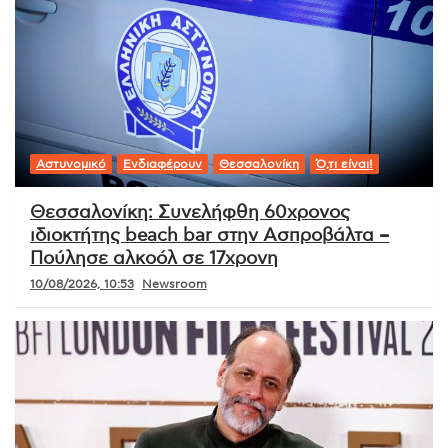
Αστυνομικό
Ενδιαφέρουν
Θεσσαλονίκη
Ό,τι είναι!
Θεσσαλονίκη: Συνελήφθη 60χρονος
ιδιοκτήτης beach bar στην Ασπροβάλτα –
Πούλησε αλκοόλ σε 17χρονη
10/08/2026, 10:53
Newsroom