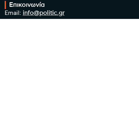
Επικοινωνία
Email:
info@politic.gr
Τηλ:
+302310501850
Κιν:
+306986533609
Πολιτική Απορρήτου
Όροι χρήσης
Πολιτική Cookies
Πολιτική προστασίας προσωπικών
δεδομένων
Συντακτική Ομάδα
Στοιχεία Επιχείρησης