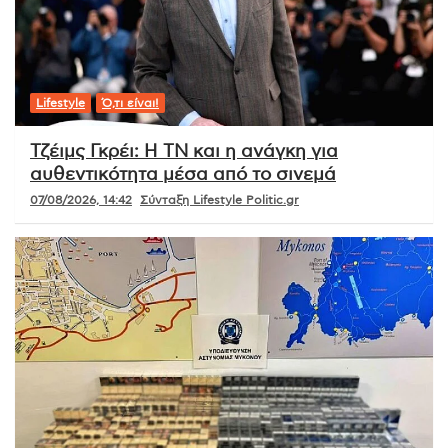
Lifestyle
Ό,τι είναι!
Τζέιμς Γκρέι: Η ΤΝ και η ανάγκη για
αυθεντικότητα μέσα από το σινεμά
07/08/2026, 14:42
Σύνταξη Lifestyle Politic.gr