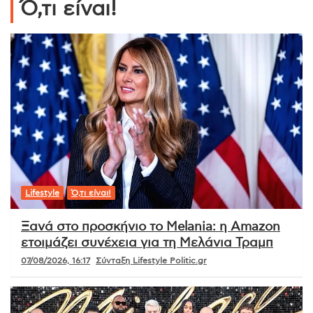
Ό,τι είναι!
Lifestyle
Ό,τι είναι!
Ξανά στο προσκήνιο το Melania: η Amazon
ετοιμάζει συνέχεια για τη Μελάνια Τραμπ
07/08/2026, 16:17
Σύνταξη Lifestyle Politic.gr