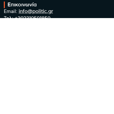
Επικοινωνία
Email:
info@politic.gr
Τηλ:
+302310501850
Κιν:
+306986533609
Πολιτική Απορρήτου
Όροι χρήσης
Πολιτική Cookies
Πολιτική προστασίας προσωπικών
δεδομένων
Συντακτική Ομάδα
Στοιχεία Επιχείρησης