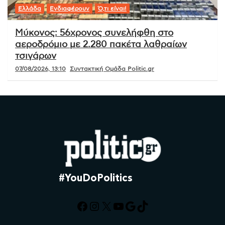
Ελλάδα
Ενδιαφέρουν
Ό,τι είναι!
Μύκονος: 56χρονος συνελήφθη στο
αεροδρόμιο με 2.280 πακέτα λαθραίων
τσιγάρων
07/08/2026, 13:10
Συντακτική Ομάδα Politic.gr
#YouDoPolitics
Facebook
Instagram
X
YouTube
Google
TikTok