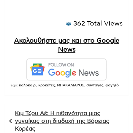
362 Total Views
Ακολουθήστε μας και στο Google
News
Tags:
καλοκαίρι
,
κροκέτες
,
ΜΠΑΚΑΛΙΑΡΟΣ
,
συνταγες
,
φαγητό
Πλοήγηση
Κιμ Τζου Αέ: Η πιθανότητα μιας
άρθρων
γυναίκας στη διαδοχή της Βόρειας
Κορέας