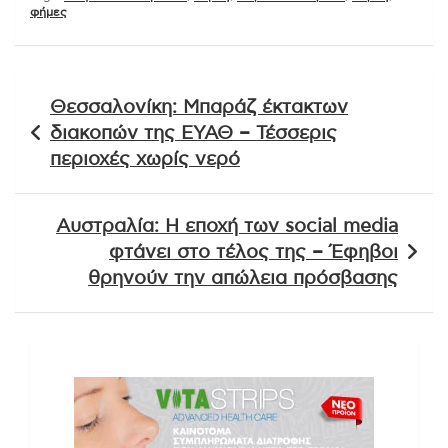
φήμες
Πλοήγηση
Θεσσαλονίκη: Μπαράζ έκτακτων
άρθρων
διακοπών της ΕΥΑΘ – Τέσσερις
περιοχές χωρίς νερό
Αυστραλία: Η εποχή των social media
φτάνει στο τέλος της – Έφηβοι
θρηνούν την απώλεια πρόσβασης