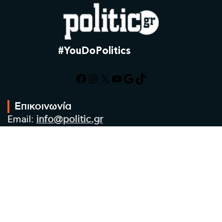
#YouDoPolitics
Facebook
Instagram
X
YouTube
Google
TikTok
Επικοινωνία
Email:
info@politic.gr
Τηλ:
+302310501850
Κιν:
+306986533609
Πολιτική Απορρήτου
Όροι χρήσης
Πολιτική Cookies