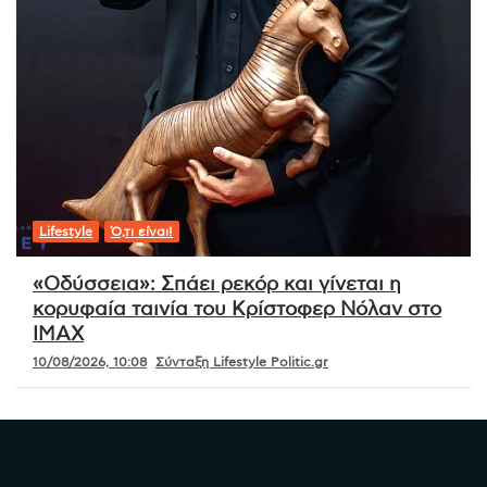
Lifestyle
Ό,τι είναι!
«Οδύσσεια»: Σπάει ρεκόρ και γίνεται η
κορυφαία ταινία του Κρίστοφερ Νόλαν στο
IMAX
10/08/2026, 10:08
Σύνταξη Lifestyle Politic.gr