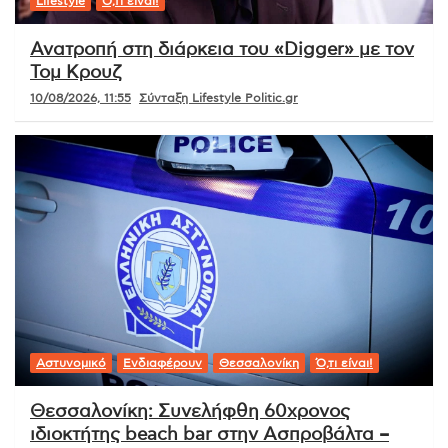
Lifestyle
Ό,τι είναι!
Ανατροπή στη διάρκεια του «Digger» με τον
Τομ Κρουζ
10/08/2026, 11:55
Σύνταξη Lifestyle Politic.gr
Αστυνομικό
Ενδιαφέρουν
Θεσσαλονίκη
Ό,τι είναι!
Θεσσαλονίκη: Συνελήφθη 60χρονος
ιδιοκτήτης beach bar στην Ασπροβάλτα –