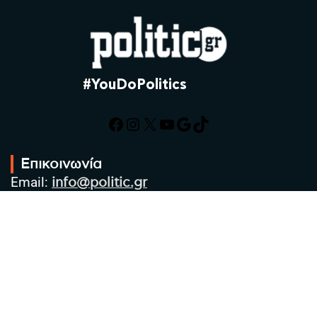
#YouDoPolitics
Facebook
Instagram
X
YouTube
Google
TikTok
Επικοινωνία
Email:
info@politic.gr
Τηλ:
+302310501850
Κιν:
+306986533609
Πολιτική Απορρήτου
Όροι χρήσης
Πολιτική Cookies