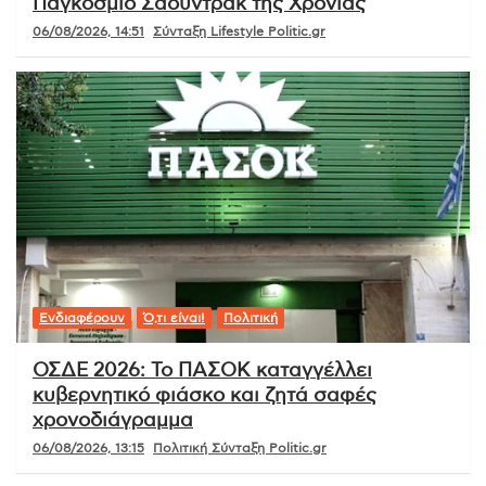
Παγκόσμιο Σάουντρακ της Χρονιάς
06/08/2026, 14:51
Σύνταξη Lifestyle Politic.gr
Ενδιαφέρουν
Ό,τι είναι!
Πολιτική
ΟΣΔΕ 2026: Το ΠΑΣΟΚ καταγγέλλει
κυβερνητικό φιάσκο και ζητά σαφές
χρονοδιάγραμμα
06/08/2026, 13:15
Πολιτική Σύνταξη Politic.gr