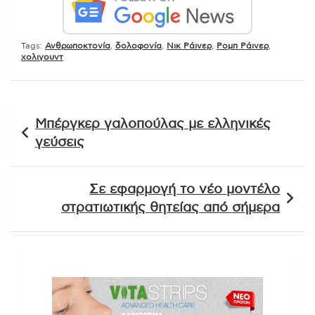
Tags:
Ανθρωποκτονία
,
δολοφονία
,
Νικ Ράινερ
,
Ρομπ Ράινερ
,
χολιγουντ
Πλοήγηση
Μπέργκερ γαλοπούλας με ελληνικές
άρθρων
γεύσεις
Σε εφαρμογή το νέο μοντέλο
στρατιωτικής θητείας από σήμερα