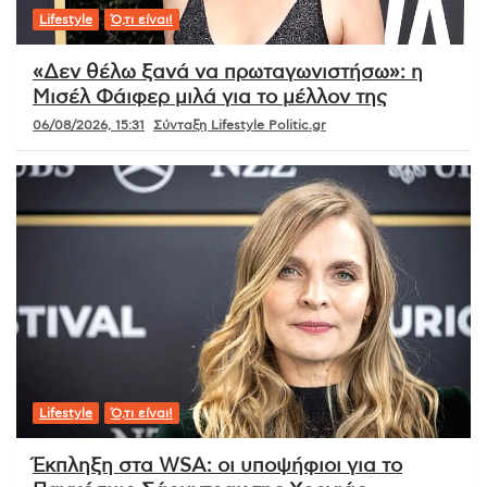
Lifestyle
Ό,τι είναι!
«Δεν θέλω ξανά να πρωταγωνιστήσω»: η
Μισέλ Φάιφερ μιλά για το μέλλον της
06/08/2026, 15:31
Σύνταξη Lifestyle Politic.gr
Lifestyle
Ό,τι είναι!
Έκπληξη στα WSA: οι υποψήφιοι για το