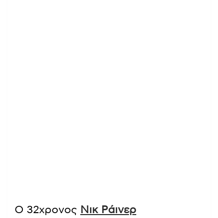
Ο 32χρονος
Νικ Ράινερ