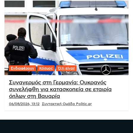
Ενδιαφέρουν
Κόσμος
Ό,τι είναι!
Συναγερμός στη Γερμανία: Ουκρανός
συνελήφθη για κατασκοπεία σε εταιρία
όπλων στη Βαυαρία
06/08/2026, 13:12
Συντακτική Ομάδα Politic.gr