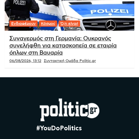
Ενδιαφέρουν
Κόσμος
Ό,τι είναι!
Συναγερμός στη Γερμανία: Ουκρανός
συνελήφθη για κατασκοπεία σε εταιρία
όπλων στη Βαυαρία
06/08/2026, 13:12
Συντακτική Ομάδα Politic.gr
#YouDoPolitics