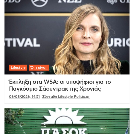
Lifestyle
Ό,τι είναι!
Έκπληξη στα WSA: οι υποψήφιοι για το
Παγκόσμιο Σάουντρακ της Χρονιάς
06/08/2026, 14:51
Σύνταξη Lifestyle Politic.gr