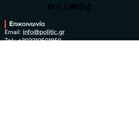
Facebook
Instagram
X
YouTube
Google
TikTok
Επικοινωνία
Email:
info@politic.gr
Τηλ:
+302310501850
Κιν:
+306986533609
Πολιτική Απορρήτου
Όροι χρήσης
Πολιτική Cookies
Πολιτική προστασίας προσωπικών
δεδομένων
Συντακτική Ομάδα
Στοιχεία Επιχείρησης