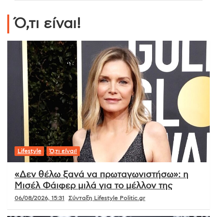
Ό,τι είναι!
Lifestyle
Ό,τι είναι!
«Δεν θέλω ξανά να πρωταγωνιστήσω»: η
Μισέλ Φάιφερ μιλά για το μέλλον της
06/08/2026, 15:31
Σύνταξη Lifestyle Politic.gr