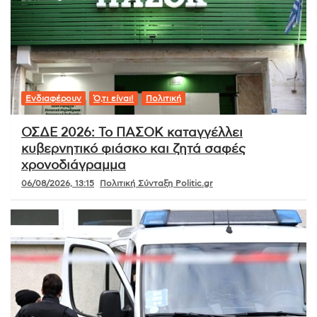
Ενδιαφέρουν
Ό,τι είναι!
Πολιτική
ΟΣΔΕ 2026: Το ΠΑΣΟΚ καταγγέλλει
κυβερνητικό φιάσκο και ζητά σαφές
χρονοδιάγραμμα
06/08/2026, 13:15
Πολιτική Σύνταξη Politic.gr