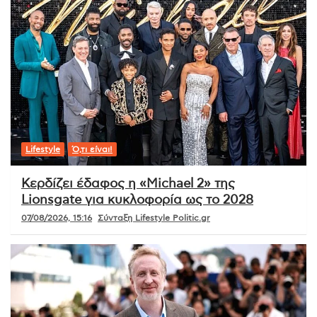
Lifestyle
Ό,τι είναι!
Κερδίζει έδαφος η «Michael 2» της
Lionsgate για κυκλοφορία ως το 2028
07/08/2026, 15:16
Σύνταξη Lifestyle Politic.gr