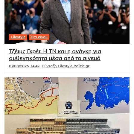
Lifestyle
Ό,τι είναι!
Τζέιμς Γκρέι: Η ΤΝ και η ανάγκη για
αυθεντικότητα μέσα από το σινεμά
07/08/2026, 14:42
Σύνταξη Lifestyle Politic.gr