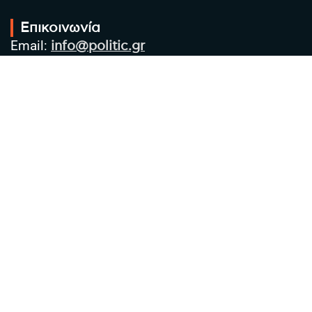
Επικοινωνία
Email:
info@politic.gr
Τηλ:
+302310501850
Κιν:
+306986533609
Πολιτική Απορρήτου
Όροι χρήσης
Πολιτική Cookies
Πολιτική προστασίας προσωπικών
δεδομένων
Συντακτική Ομάδα
Στοιχεία Επιχείρησης