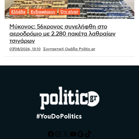
Ελλάδα
Ενδιαφέρουν
Ό,τι είναι!
Μύκονος: 56χρονος συνελήφθη στο
αεροδρόμιο με 2.280 πακέτα λαθραίων
τσιγάρων
07/08/2026, 13:10
Συντακτική Ομάδα Politic.gr
#YouDoPolitics
Facebook
Instagram
X
YouTube
Google
TikTok