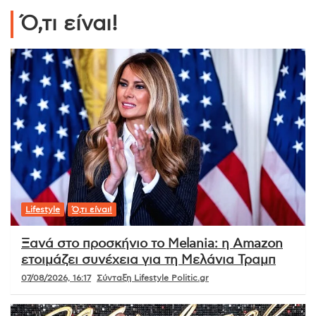
Ό,τι είναι!
Lifestyle
Ό,τι είναι!
Ξανά στο προσκήνιο το Melania: η Amazon
ετοιμάζει συνέχεια για τη Μελάνια Τραμπ
07/08/2026, 16:17
Σύνταξη Lifestyle Politic.gr