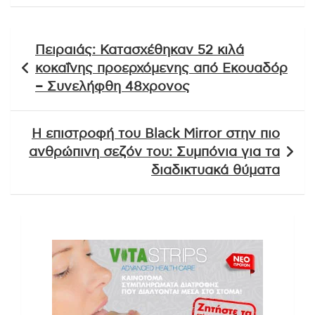
Πλοήγηση
Πειραιάς: Κατασχέθηκαν 52 κιλά
άρθρων
κοκαΐνης προερχόμενης από Εκουαδόρ
– Συνελήφθη 48χρονος
Η επιστροφή του Black Mirror στην πιο
ανθρώπινη σεζόν του: Συμπόνια για τα
διαδικτυακά θύματα