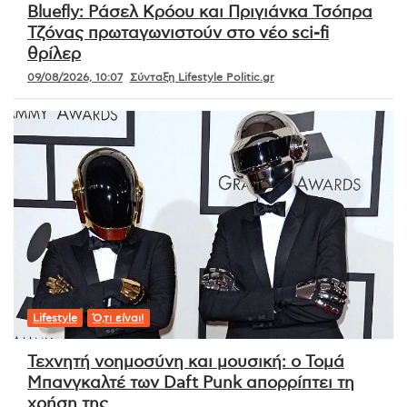
Bluefly: Ράσελ Κρόου και Πριγιάνκα Τσόπρα
Τζόνας πρωταγωνιστούν στο νέο sci-fi
θρίλερ
09/08/2026, 10:07
Σύνταξη Lifestyle Politic.gr
Lifestyle
Ό,τι είναι!
Τεχνητή νοημοσύνη και μουσική: ο Τομά
Μπανγκαλτέ των Daft Punk απορρίπτει τη
χρήση της