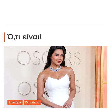
Ό,τι είναι!
Lifestyle
Ό,τι είναι!