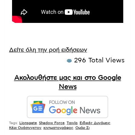
Δείτε όλη την ροή ειδήσεων
296 Total Views
Ακολουθήστε μας και στο Google
News
Tags:
Lionsgate
,
Shadow Force
,
Tαινία
,
Ειδικές Δυνάμεις
,
Κέρι Ουάσινγκτον
,
κινηματογράφος
,
Ομάρ Σι