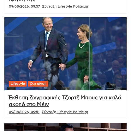
09/08/2026, 09:57
Σύνταξη Lifestyle Politic.gr
Lifestyle
Ό,τι είναι!
Έκθεση ζωγραφικής Τζορτζ Μπους για καλό
σκοπό στο Μέιν
09/08/2026, 09:51
Σύνταξη Lifestyle Politic.gr