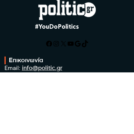
#YouDoPolitics
Facebook
Instagram
X
YouTube
Google
TikTok
Επικοινωνία
Email:
info@politic.gr
Τηλ:
+302310501850
Κιν:
+306986533609
Πολιτική Απορρήτου
Όροι χρήσης
Πολιτική Cookies