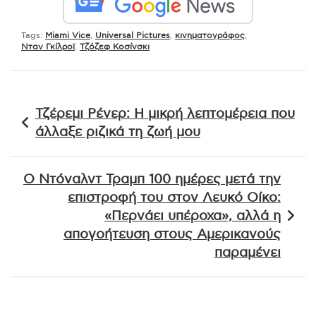
Tags:
Miami Vice
,
Universal Pictures
,
κινηματογράφος
,
Νταν Γκίλροϊ
,
Τζόζεφ Κοσίνσκι
Πλοήγηση
Τζέρεμι Ρένερ: Η μικρή λεπτομέρεια που
άρθρων
άλλαξε ριζικά τη ζωή μου
Ο Ντόναλντ Τραμπ 100 ημέρες μετά την
επιστροφή του στον Λευκό Οίκο:
«Περνάει υπέροχα», αλλά η
απογοήτευση στους Αμερικανούς
παραμένει