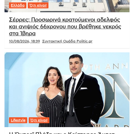
Ελλάδα
Ό,τι είναι!
Σέρρες: Προσωρινά κρατούμενοι αδελφός
και ανιψιός 66χρονου που βρέθηκε νεκρός
στα Ίβηρα
10/08/2026, 18:39
Συντακτική Ομάδα Politic.gr
Lifestyle
Ό,τι είναι!