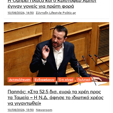
Η Όμπρεϊ Πλάζα και ο Κρίστοφερ Άμποτ
έγιναν γονείς για πρώτη φορά
10/08/2026, 14:50
Σύνταξη Lifestyle Politic.gr
Αντιπολίτευση
Ενδιαφέρουν
Ό,τι είναι!
Πολιτική
Παππάς: «Στα 52,5 δισ. ευρώ τα χρέη προς
τα Ταμεία – Η Ν.Δ. άφησε το ιδιωτικό χρέος
να γιγαντωθεί»
10/08/2026, 13:50
Newsroom