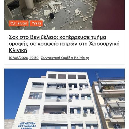
Ό,τι είναι!
Υγεία
Σοκ στο Βενιζέλειο: κατέρρευσε τμήμα
οροφής σε γραφείο ιατρών στη Χειρουργική
Κλινική
10/08/2026, 19:50
Συντακτική Ομάδα Politic.gr