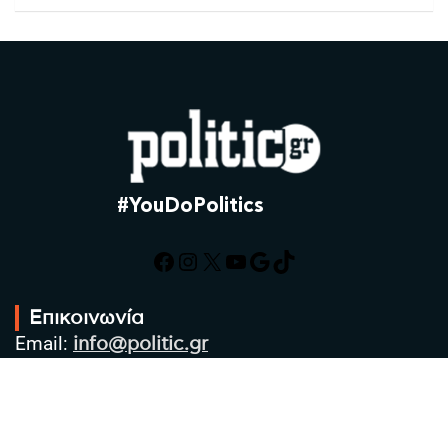
#YouDoPolitics
Facebook
Instagram
X
YouTube
Google
TikTok
Επικοινωνία
Email:
info@politic.gr
Τηλ:
+302310501850
Κιν:
+306986533609