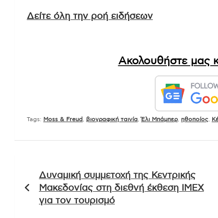
Δείτε όλη την ροή ειδήσεων
Ακολουθήστε μας κ
Tags:
Moss & Freud
,
βιογραφική ταινία
,
Έλι Μπάμπερ
,
ηθοποίος
,
Κ
Πλοήγηση
Δυναμική συμμετοχή της Κεντρικής
άρθρων
Μακεδονίας στη διεθνή έκθεση IMEX
για τον τουρισμό