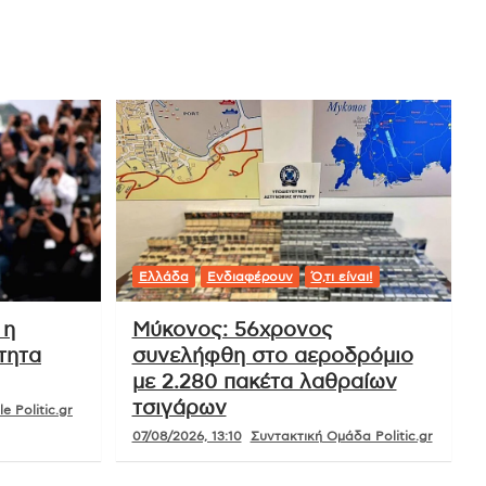
Ελλάδα
Ενδιαφέρουν
Ό,τι είναι!
 η
Μύκονος: 56χρονος
τητα
συνελήφθη στο αεροδρόμιο
με 2.280 πακέτα λαθραίων
τσιγάρων
e Politic.gr
07/08/2026, 13:10
Συντακτική Ομάδα Politic.gr