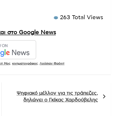
263 Total Views
αι στο Google News
έιτ Μος
,
κινηματογράφος
,
Λούσιαν Φρόιντ
Ψηφιακό μέλλον για τις τράπεζες,
δηλώνει ο Γκίκας Χαρδούβελης