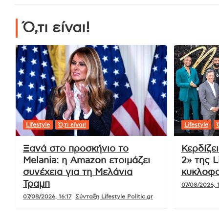
Ό,τι είναι!
Lifestyle
Ό,τι είναι!
Lifestyle
Ό
Ξανά στο προσκήνιο το
Κερδίζε
Melania: η Amazon ετοιμάζει
2» της L
συνέχεια για τη Μελάνια
κυκλοφο
Τραμπ
07/08/2026, 1
07/08/2026, 16:17
Σύνταξη Lifestyle Politic.gr