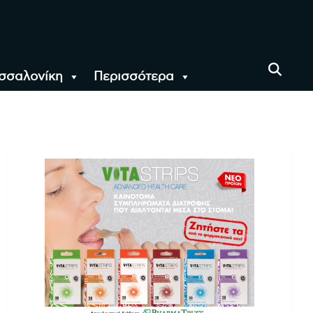
σσαλονίκη
Περισσότερα
αι όλο τον Κόσμο