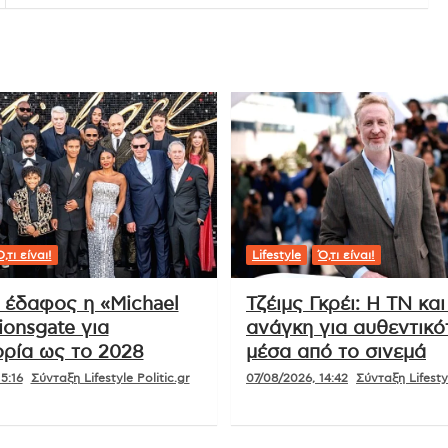
,τι είναι!
Lifestyle
Ό,τι είναι!
ι έδαφος η «Michael
Τζέιμς Γκρέι: Η ΤΝ και
ionsgate για
ανάγκη για αυθεντικό
ρία ως το 2028
μέσα από το σινεμά
5:16
Σύνταξη Lifestyle Politic.gr
07/08/2026, 14:42
Σύνταξη Lifestyl