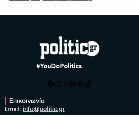
#YouDoPolitics
Facebook
Instagram
X
YouTube
Google
TikTok
Επικοινωνία
Email:
info@politic.gr
Τηλ:
+302310501850
Κιν:
+306986533609