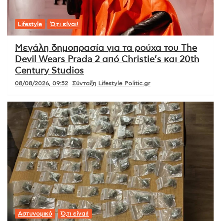
Lifestyle
Ό,τι είναι!
Μεγάλη δημοπρασία για τα ρούχα του The
Devil Wears Prada 2 από Christie’s και 20th
Century Studios
08/08/2026, 09:52
Σύνταξη Lifestyle Politic.gr
Αστυνομικό
Ό,τι είναι!