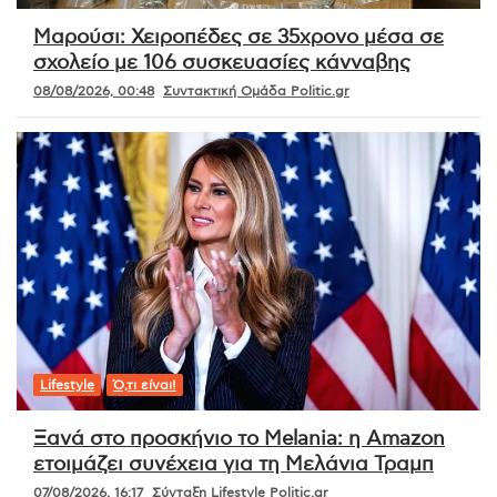
Μαρούσι: Χειροπέδες σε 35χρονο μέσα σε
σχολείο με 106 συσκευασίες κάνναβης
08/08/2026, 00:48
Συντακτική Ομάδα Politic.gr
Lifestyle
Ό,τι είναι!
Ξανά στο προσκήνιο το Melania: η Amazon
ετοιμάζει συνέχεια για τη Μελάνια Τραμπ
07/08/2026, 16:17
Σύνταξη Lifestyle Politic.gr