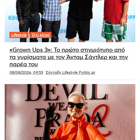
Lifestyle
Ό,τι είναι!
«Grown Ups 3»: Το πρώτο στιγμιότυπο από
τα γυρίσματα με τον Άνταμ Σάντλερ και την
παρέα του
08/08/2026, 09:53
Σύνταξη Lifestyle Politic.gr