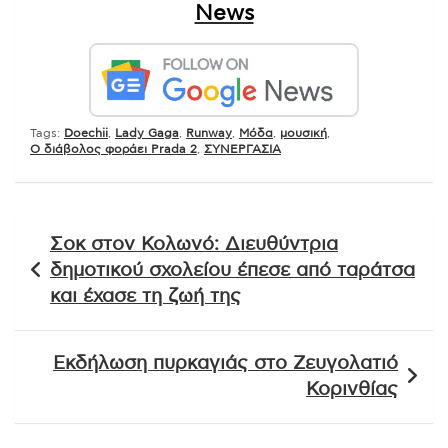
News
Tags:
Doechii
,
Lady Gaga
,
Runway
,
Μόδα
,
μουσική
,
Ο διάβολος φοράει Prada 2
,
ΣΥΝΕΡΓΑΣΙΑ
Πλοήγηση
Σοκ στον Κολωνό: Διευθύντρια
άρθρων
δημοτικού σχολείου έπεσε από ταράτσα
και έχασε τη ζωή της
Εκδήλωση πυρκαγιάς στο Ζευγολατιό
Κορινθίας