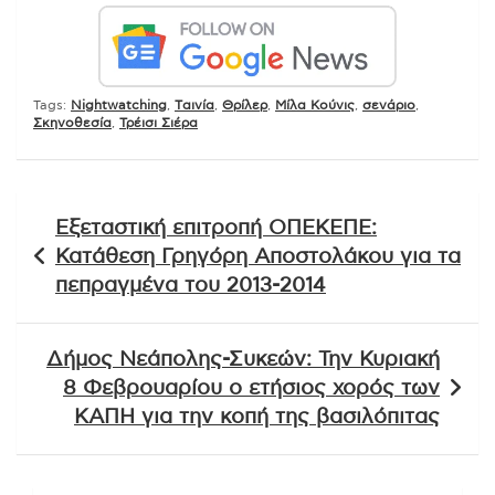
Tags:
Nightwatching
,
Tαινία
,
Θρίλερ
,
Μίλα Κούνις
,
σενάριο
,
Σκηνοθεσία
,
Τρέισι Σιέρα
Πλοήγηση
Εξεταστική επιτροπή ΟΠΕΚΕΠΕ:
άρθρων
Κατάθεση Γρηγόρη Αποστολάκου για τα
πεπραγμένα του 2013-2014
Δήμος Νεάπολης-Συκεών: Την Κυριακή
8 Φεβρουαρίου ο ετήσιος χορός των
ΚΑΠΗ για την κοπή της βασιλόπιτας