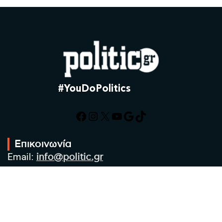
#YouDoPolitics
Facebook
Instagram
X
YouTube
Google
TikTok
Επικοινωνία
Email:
info@politic.gr
Τηλ:
+302310501850
Κιν:
+306986533609
Πολιτική Απορρήτου