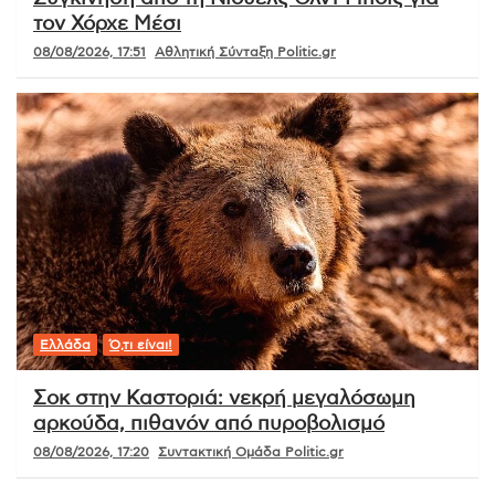
τον Χόρχε Μέσι
08/08/2026, 17:51
Αθλητική Σύνταξη Politic.gr
Ελλάδα
Ό,τι είναι!
Σοκ στην Καστοριά: νεκρή μεγαλόσωμη
αρκούδα, πιθανόν από πυροβολισμό
08/08/2026, 17:20
Συντακτική Ομάδα Politic.gr