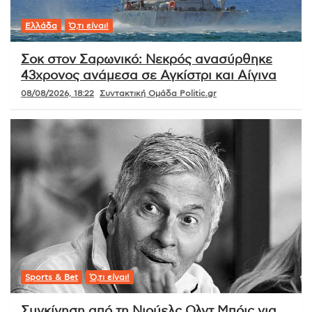
Ελλάδα
Ό,τι είναι!
Σοκ στον Σαρωνικό: Νεκρός ανασύρθηκε
43χρονος ανάμεσα σε Αγκίστρι και Αίγινα
08/08/2026, 18:22
Συντακτική Ομάδα Politic.gr
Sports & Bet
Ό,τι είναι!
Συγκίνηση από τη Νιούελς Ολντ Μπόις για