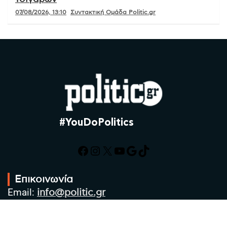
07/08/2026, 13:10
Συντακτική Ομάδα Politic.gr
#YouDoPolitics
Facebook
Instagram
X
YouTube
Google
TikTok
Επικοινωνία
Email:
info@politic.gr
Τηλ:
+302310501850
Κιν:
+306986533609