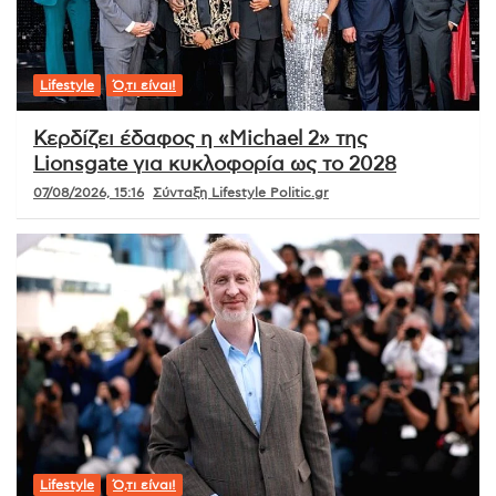
Lifestyle
Ό,τι είναι!
Κερδίζει έδαφος η «Michael 2» της
Lionsgate για κυκλοφορία ως το 2028
07/08/2026, 15:16
Σύνταξη Lifestyle Politic.gr
Lifestyle
Ό,τι είναι!