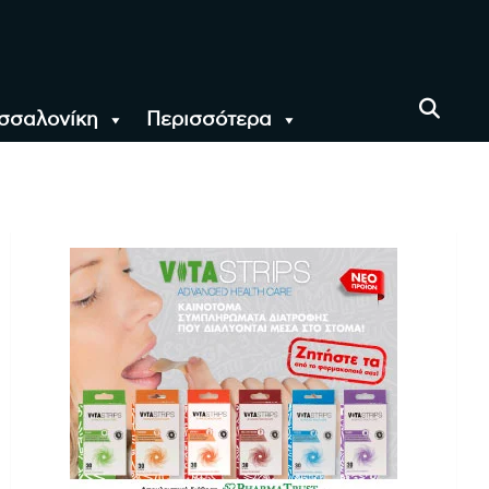
σσαλονίκη
Περισσότερα
αι όλο τον Κόσμο