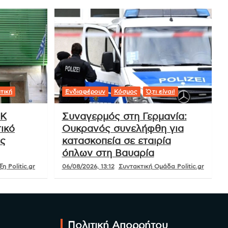
τική
Ενδιαφέρουν
Κόσμος
Ό,τι είναι!
ΟΚ
Συναγερμός στη Γερμανία:
ικό
Ουκρανός συνελήφθη για
ές
κατασκοπεία σε εταιρία
όπλων στη Βαυαρία
η Politic.gr
06/08/2026, 13:12
Συντακτική Ομάδα Politic.gr
Πολιτική Απορρήτου