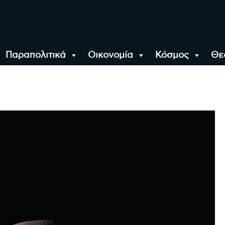
Παραπολιτικά
Οικονομία
Κόσμος
Θε
αλονίκη, την Ελλάδα κ