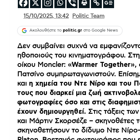
15/10/2025, 13:42
Politic Team
Ακολουθήστε το
politic.gr
στο Google News
Δεν συμβαίνει συχνά να εμφανίζοντ
ηθοποιούς του κινηματογράφου. Στην
οίκου Moncler:
«Warmer Together»
,
Πατσίνο συμπρωταγωνιστούν. Επίσημα
και
η χημεία του Ντε Νίρο και του Π
τους που διαρκεί μια ζωή ακτινοβολ
φωτογραφίες όσο και στις διαφημιστ
έχουν δημιουργηθεί.
Στις τάξεις τω
και Μάρτιν Σκορσέζε – σκηνοθέτες τα
σκηνοθετήσουν το δίδυμο Ντε Νίρο-
Platon, Βρετανός φωτογράφος που ε