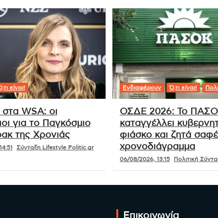
,τι είναι!
Ενδιαφέρουν
Ό,τι είναι!
Πολι
 στα WSA: οι
ΟΣΔΕ 2026: Το ΠΑΣ
οι για το Παγκόσμιο
καταγγέλλει κυβερνητ
ακ της Χρονιάς
φιάσκο και ζητά σαφ
χρονοδιάγραμμα
14:51
Σύνταξη Lifestyle Politic.gr
06/08/2026, 13:15
Πολιτική Σύνταξ
Επικοινωνία