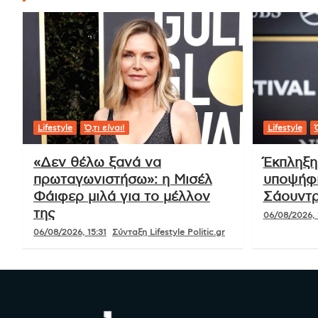
Lifestyle
Ό,τι είναι!
Lifestyle
Ό
«Δεν θέλω ξανά να
Έκπληξη
πρωταγωνιστήσω»: η Μισέλ
υποψήφι
Φάιφερ μιλά για το μέλλον
Σάουντρ
της
06/08/2026, 
06/08/2026, 15:31
Σύνταξη Lifestyle Politic.gr