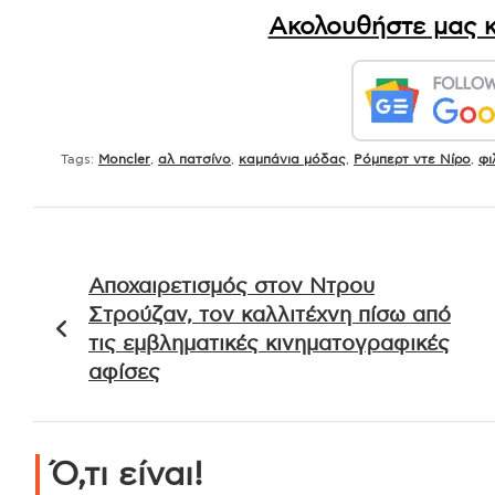
Ακολουθήστε μας κ
Tags:
Moncler
,
αλ πατσίνο
,
καμπάνια μόδας
,
Ρόμπερτ ντε Νίρο
,
φι
Πλοήγηση
Αποχαιρετισμός στον Ντρου
άρθρων
Στρούζαν, τον καλλιτέχνη πίσω από
τις εμβληματικές κινηματογραφικές
αφίσες
Ό,τι είναι!