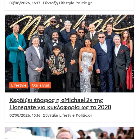
07/08/2026, 16:17
Σύνταξη Lifestyle Politic.gr
Lifestyle
Ό,τι είναι!
Κερδίζει έδαφος η «Michael 2» της
Lionsgate για κυκλοφορία ως το 2028
07/08/2026, 15:16
Σύνταξη Lifestyle Politic.gr