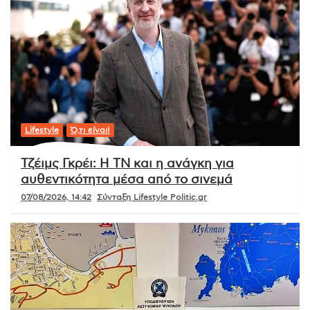
Lifestyle
Ό,τι είναι!
Τζέιμς Γκρέι: Η ΤΝ και η ανάγκη για
αυθεντικότητα μέσα από το σινεμά
07/08/2026, 14:42
Σύνταξη Lifestyle Politic.gr