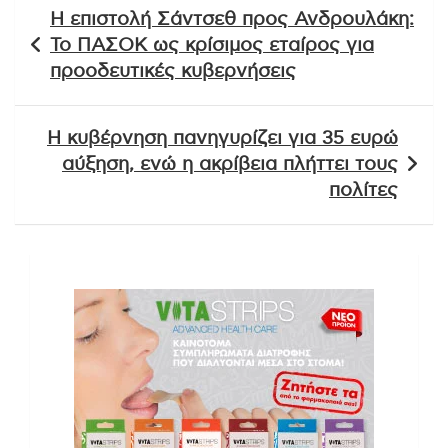
Πλοήγηση
Η επιστολή Σάντσεθ προς Ανδρουλάκη:
άρθρων
Το ΠΑΣΟΚ ως κρίσιμος εταίρος για
προοδευτικές κυβερνήσεις
Η κυβέρνηση πανηγυρίζει για 35 ευρώ
αύξηση, ενώ η ακρίβεια πλήττει τους
πολίτες