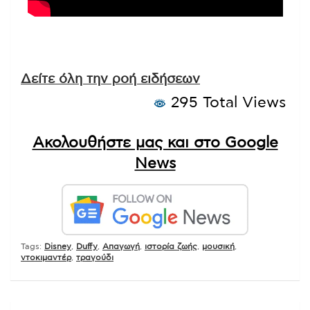
Δείτε όλη την ροή ειδήσεων
295 Total Views
Ακολουθήστε μας και στο Google
News
Tags:
Disney
,
Duffy
,
Απαγωγή
,
ιστορία ζωής
,
μουσική
,
ντοκιμαντέρ
,
τραγούδι