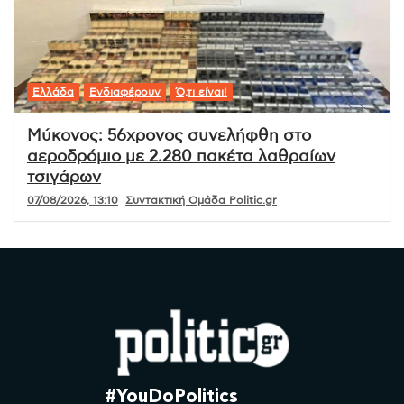
Ελλάδα
Ενδιαφέρουν
Ό,τι είναι!
Μύκονος: 56χρονος συνελήφθη στο
αεροδρόμιο με 2.280 πακέτα λαθραίων
τσιγάρων
07/08/2026, 13:10
Συντακτική Ομάδα Politic.gr
#YouDoPolitics