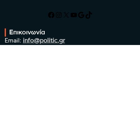
Facebook
Instagram
X
YouTube
Google
TikTok
Επικοινωνία
Email:
info@politic.gr
Τηλ:
+302310501850
Κιν:
+306986533609
Πολιτική Απορρήτου
Όροι χρήσης
Πολιτική Cookies
Πολιτική προστασίας προσωπικών
δεδομένων
Συντακτική Ομάδα