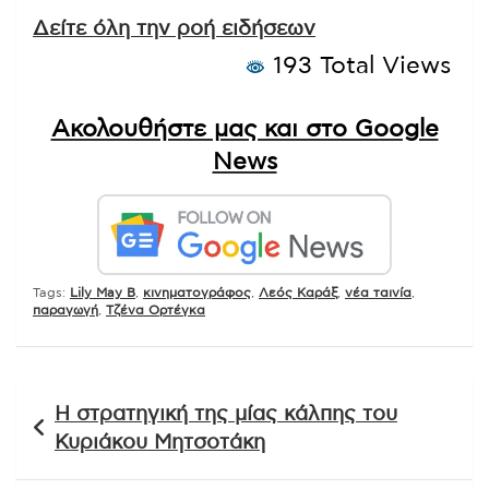
Δείτε όλη την ροή ειδήσεων
193 Total Views
Ακολουθήστε μας και στο Google
News
Tags:
Lily May B
,
κινηματογράφος
,
Λεός Καράξ
,
νέα ταινία
,
παραγωγή
,
Τζένα Ορτέγκα
Πλοήγηση
Η στρατηγική της μίας κάλπης του
άρθρων
Κυριάκου Μητσοτάκη