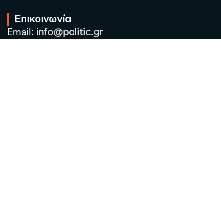
Επικοινωνία
Email:
info@politic.gr
Τηλ:
+302310501850
Κιν:
+306986533609
Πολιτική Απορρήτου
Όροι χρήσης
Πολιτική Cookies
Πολιτική προστασίας προσωπικών
δεδομένων
Συντακτική Ομάδα
Στοιχεία Επιχείρησης