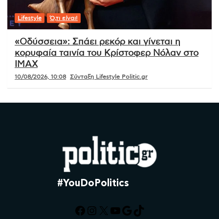
Lifestyle
Ό,τι είναι!
«Οδύσσεια»: Σπάει ρεκόρ και γίνεται η
κορυφαία ταινία του Κρίστοφερ Νόλαν στο
IMAX
10/08/2026, 10:08
Σύνταξη Lifestyle Politic.gr
#YouDoPolitics
Facebook
Instagram
X
YouTube
Google
TikTok