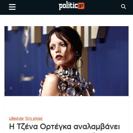
Skip
politic.gr
Ειδήσεις απο τη
to
Θεσσαλονίκη, την Ελλάδα και
content
όλο τον Κόσμο
Lifestyle
Ό,τι είναι!
Η Τζένα Ορτέγκα αναλαμβάνει