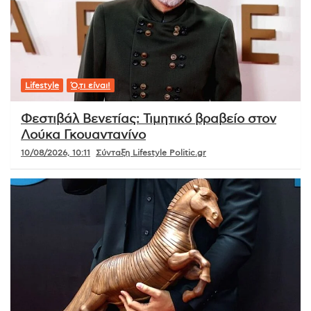
Lifestyle
Ό,τι είναι!
Φεστιβάλ Βενετίας: Τιμητικό βραβείο στον
Λούκα Γκουαντανίνο
10/08/2026, 10:11
Σύνταξη Lifestyle Politic.gr