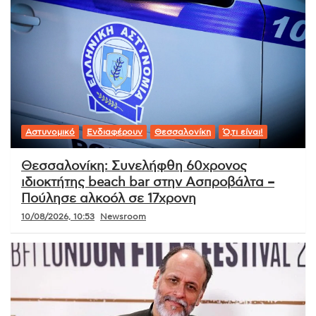
Αστυνομικό
Ενδιαφέρουν
Θεσσαλονίκη
Ό,τι είναι!
Θεσσαλονίκη: Συνελήφθη 60χρονος
ιδιοκτήτης beach bar στην Ασπροβάλτα –
Πούλησε αλκοόλ σε 17χρονη
10/08/2026, 10:53
Newsroom