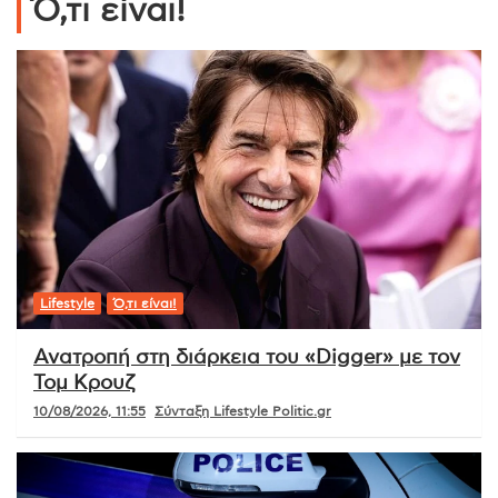
Ό,τι είναι!
Lifestyle
Ό,τι είναι!
Ανατροπή στη διάρκεια του «Digger» με τον
Τομ Κρουζ
10/08/2026, 11:55
Σύνταξη Lifestyle Politic.gr