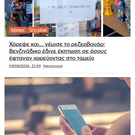
Κόσμος
Ό,τι είναι!
Χόρεψε και… γέμισε το ρεζερβουάρ:
Βενζινάδικο έδινε έκπτωση σε όσους
έφταναν χορεύοντας στο ταμείο
09/08/2026, 21:09
Newsroom