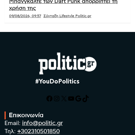
Μπανγκαλτέ των Daft Punk απορρίπτει τη
χρήση της
09/08/2026, 09:57
Σύνταξη Lifestyle Politic.gr
#YouDoPolitics
Facebook
Instagram
X
YouTube
Google
TikTok
Επικοινωνία
Email:
info@politic.gr
Τηλ:
+302310501850