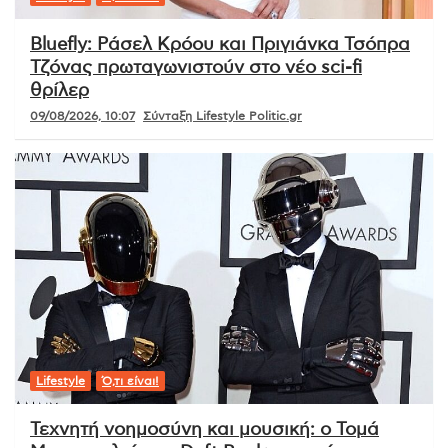
Bluefly: Ράσελ Κρόου και Πριγιάνκα Τσόπρα
Τζόνας πρωταγωνιστούν στο νέο sci-fi
θρίλερ
09/08/2026, 10:07
Σύνταξη Lifestyle Politic.gr
Lifestyle
Ό,τι είναι!
Τεχνητή νοημοσύνη και μουσική: ο Τομά