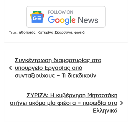
Tags:
ηθοποιός
,
Κατερίνα Σκορσόνε
,
φωτιά
Πλοήγηση
Συγκέντρωση διαμαρτυρίας στο
άρθρων
υπουργείο Εργασίας από
συνταξιούχους – Τι διεκδικούν
ΣΥΡΙΖΑ: Η κυβέρνηση Μητσοτάκη
στήνει ακόμα μία φιέστα – παρωδία στο
Ελληνικό