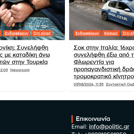
Ενδιαφέρουν
Ό,τι είναι!
Ενδιαφέρουν
Κόσμος
Ό,τι εί
νίκη: Συνελήφθη
Σοκ στην Ιταλία: 16χ
ς με καταδίκη άνω
συνελήφθη έξω από τ
ετών στην Τουρκία
Φλωρεντία για
προπαγανδιστική δρά
12:03
Newsroom
τρομοκρατικό κίνητρο
07/08/2026, 11:55
Συντακτική Ομάδ
Επικοινωνία
Email:
info@politic.gr