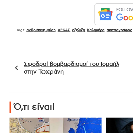
Tags:
ανθρώπινη φύση
,
ΑΡΚΑΣ
,
εξελιξη
,
Καλημέρα
,
σκιτσογράφος
Πλοήγηση
Σφοδροί βομβαρδισμοί του Ισραήλ
άρθρων
στην Τεχεράνη
Ό,τι είναι!