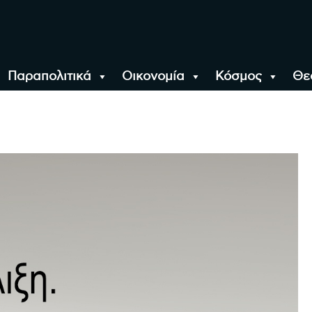
Παραπολιτικά
Οικονομία
Κόσμος
Θε
αλονίκη, την Ελλάδα κ