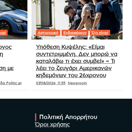
ναι!
Αστυνομικό
Ενδιαφέρουν
Ό,τι είναι!
ρονος
Υπόθεση Κυψέλης: «Είμαι
η
συντετριμμένη. Δεν μπορώ να
καταλάβω τι έχει συμβεί» – Τι
ση με
λέει το ζευγάρι Αμερικανών
κηδεμόνων του 26χρονου
α Politic.gr
07/08/2026, 11:55
Newsroom
Πολιτική Απορρήτου
Όροι χρήσης