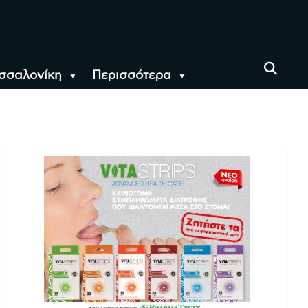
σσαλονίκη
Περισσότερα
αι όλο τον Κόσμο