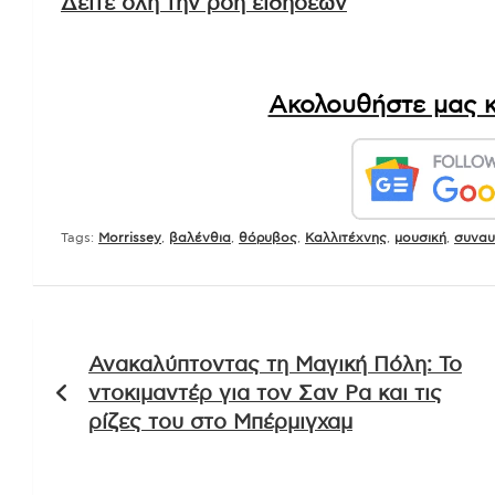
Δείτε όλη την ροή ειδήσεων
Ακολουθήστε μας κ
Tags:
Morrissey
,
βαλένθια
,
θόρυβος
,
Καλλιτέχνης
,
μουσική
,
συναυ
Πλοήγηση
Ανακαλύπτοντας τη Μαγική Πόλη: Το
άρθρων
ντοκιμαντέρ για τον Σαν Ρα και τις
ρίζες του στο Μπέρμιγχαμ