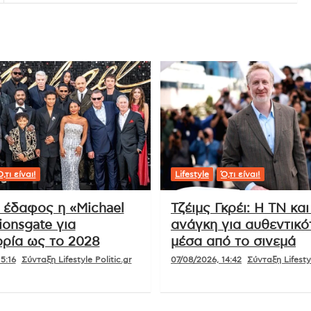
,τι είναι!
Lifestyle
Ό,τι είναι!
ι έδαφος η «Michael
Τζέιμς Γκρέι: Η ΤΝ και
ionsgate για
ανάγκη για αυθεντικό
ρία ως το 2028
μέσα από το σινεμά
5:16
Σύνταξη Lifestyle Politic.gr
07/08/2026, 14:42
Σύνταξη Lifestyl