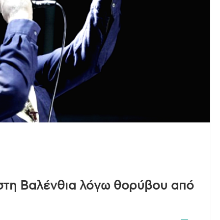
 στη Βαλένθια λόγω θορύβου από