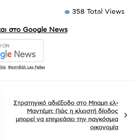
358 Total Views
αι στο Google News
λία
,
Φεστιβάλ Las Fallas
Στρατηγικό αδιέξοδο στο Μπαμπ ελ-
Μαντέμπ: Πώς η κλειστή δίοδος
μπορεί να επηρεάσει την παγκόσμια
οικονομία