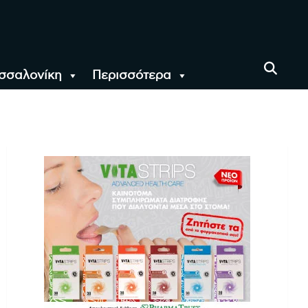
σσαλονίκη
Περισσότερα
αι όλο τον Κόσμο