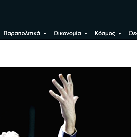
Παραπολιτικά
Οικονομία
Κόσμος
Θε
αλονίκη, την Ελλάδα κ