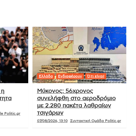
Ελλάδα
Ενδιαφέρουν
Ό,τι είναι!
 η
Μύκονος: 56χρονος
τητα
συνελήφθη στο αεροδρόμιο
με 2.280 πακέτα λαθραίων
τσιγάρων
e Politic.gr
07/08/2026, 13:10
Συντακτική Ομάδα Politic.gr