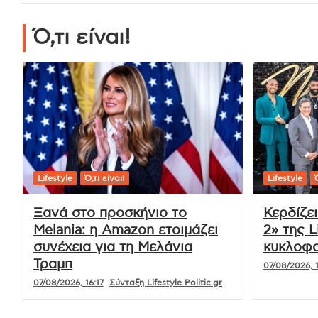
Ό,τι είναι!
Lifestyle
Ό,τι είναι!
Lifestyle
Ό
Ξανά στο προσκήνιο το
Κερδίζε
Melania: η Amazon ετοιμάζει
2» της L
συνέχεια για τη Μελάνια
κυκλοφο
Τραμπ
07/08/2026, 1
07/08/2026, 16:17
Σύνταξη Lifestyle Politic.gr