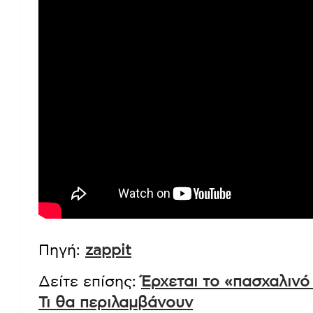
παραδέχεται η Ναταλία Δραγούμη.
«Κι ένας σκηνοθέτης κάποτε μου είπε
σοβαρή είμαι σαν δύο διαφορετικές 
ηθοποιός.