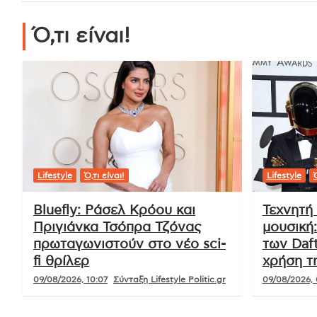
Tags:
ηθοποιός
,
Ναταλία Δραγούμη
Πλοήγηση
Κωνσταντίνα Σπυροπούλου:
άρθρων
«Δυσκολεύτηκα στον θηλασμό δεν
ήταν καθόλου εύκολος στην
περίπτωση μου»
Ό,τι είναι!