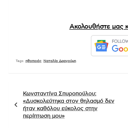
Πηγή:
zappit
Δείτε επίσης:
Έρχεται το «πασχαλινό 
Τι θα περιλαμβάνουν
Ακολουθήστε μας κ