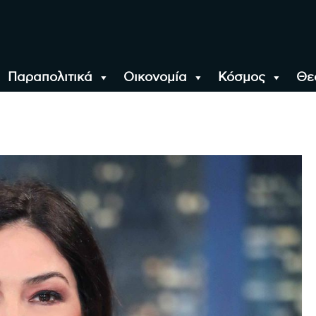
Παραπολιτικά
Οικονομία
Κόσμος
Θε
αλονίκη, την Ελλάδα κ