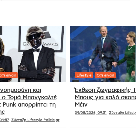
Ανανέωση της συμφωνίας εξαγωγής
ουκρανικών σιτηρών ανακοίνωσε ο
Ερντογάν