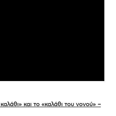
 ότι όταν γελάω κι όταν είμαι
περσόνες», προσθέτει κλείνοντας η