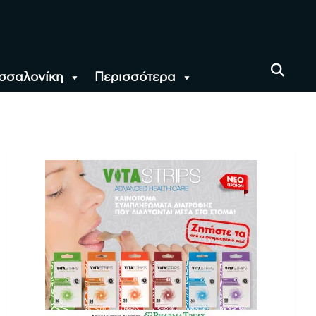
σσαλονίκη
Περισσότερα
αι όλο τον Κόσμο