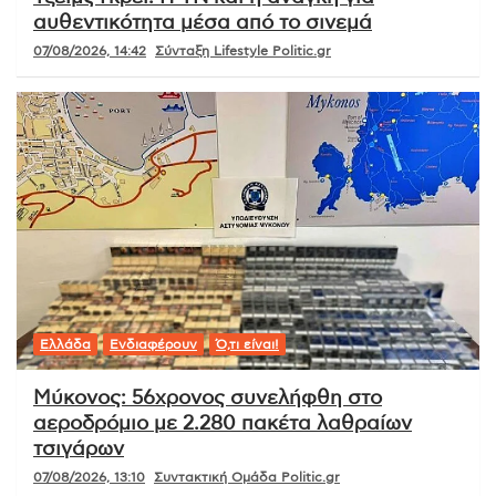
αυθεντικότητα μέσα από το σινεμά
07/08/2026, 14:42
Σύνταξη Lifestyle Politic.gr
Ελλάδα
Ενδιαφέρουν
Ό,τι είναι!
Μύκονος: 56χρονος συνελήφθη στο
αεροδρόμιο με 2.280 πακέτα λαθραίων
τσιγάρων
07/08/2026, 13:10
Συντακτική Ομάδα Politic.gr