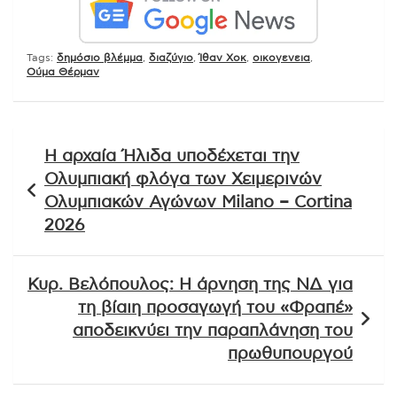
Tags:
δημόσιο βλέμμα
,
διαζύγιο
,
Ίθαν Χοκ
,
οικογενεια
,
Ούμα Θέρμαν
Πλοήγηση
Η αρχαία Ήλιδα υποδέχεται την
άρθρων
Ολυμπιακή φλόγα των Χειμερινών
Ολυμπιακών Αγώνων Milano – Cortina
2026
Κυρ. Βελόπουλος: Η άρνηση της ΝΔ για
τη βίαιη προσαγωγή του «Φραπέ»
αποδεικνύει την παραπλάνηση του
πρωθυπουργού