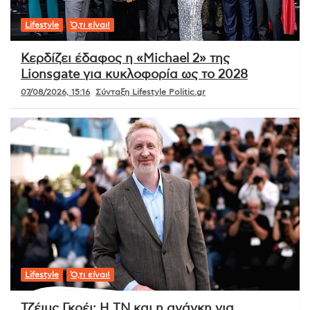
Lifestyle
Ό,τι είναι!
Κερδίζει έδαφος η «Michael 2» της
Lionsgate για κυκλοφορία ως το 2028
07/08/2026, 15:16
Σύνταξη Lifestyle Politic.gr
Lifestyle
Ό,τι είναι!
Τζέιμς Γκρέι: Η ΤΝ και η ανάγκη για