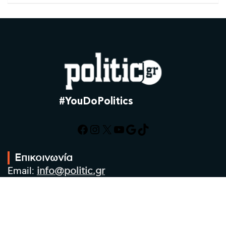
#YouDoPolitics
Facebook
Instagram
X
YouTube
Google
TikTok
Επικοινωνία
Email:
info@politic.gr
Τηλ:
+302310501850
Κιν:
+306986533609