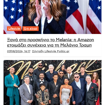
Lifestyle
Ό,τι είναι!
Ξανά στο προσκήνιο το Melania: η Amazon
ετοιμάζει συνέχεια για τη Μελάνια Τραμπ
07/08/2026, 16:17
Σύνταξη Lifestyle Politic.gr