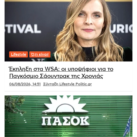
Lifestyle
Ό,τι είναι!
Έκπληξη στα WSA: οι υποψήφιοι για το
Παγκόσμιο Σάουντρακ της Χρονιάς
06/08/2026, 14:51
Σύνταξη Lifestyle Politic.gr