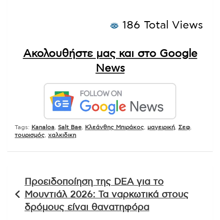
186 Total Views
Ακολουθήστε μας και στο Google
News
Tags:
Kanaloa
,
Salt Bae
,
Κλεάνθης Μπιράκος
,
μαγειρική
,
Σεφ
,
τουρισμός
,
χαλκιδικη
Πλοήγηση
Προειδοποίηση της DEA για το
άρθρων
Μουντιάλ 2026: Τα ναρκωτικά στους
δρόμους είναι θανατηφόρα