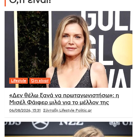
Ό,τι είναι!
Lifestyle
Ό,τι είναι!
«Δεν θέλω ξανά να πρωταγωνιστήσω»: η
Μισέλ Φάιφερ μιλά για το μέλλον της
06/08/2026, 15:31
Σύνταξη Lifestyle Politic.gr