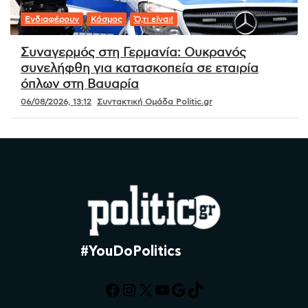
Ενδιαφέρουν
Κόσμος
Ό,τι είναι!
Συναγερμός στη Γερμανία: Ουκρανός
συνελήφθη για κατασκοπεία σε εταιρία
όπλων στη Βαυαρία
06/08/2026, 13:12
Συντακτική Ομάδα Politic.gr
#YouDoPolitics
Facebook
Instagram
X
YouTube
Google
TikTok