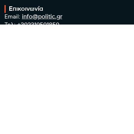
Επικοινωνία
Email:
info@politic.gr
Τηλ:
+302310501850
Κιν:
+306986533609
Πολιτική Απορρήτου
Όροι χρήσης
Πολιτική Cookies
Πολιτική προστασίας προσωπικών
δεδομένων
Συντακτική Ομάδα
Στοιχεία Επιχείρησης