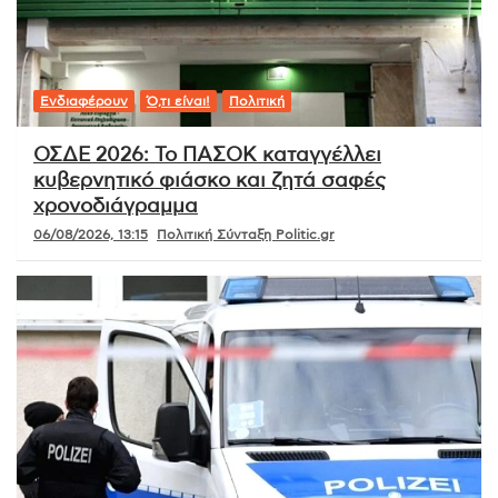
Ενδιαφέρουν
Ό,τι είναι!
Πολιτική
ΟΣΔΕ 2026: Το ΠΑΣΟΚ καταγγέλλει
κυβερνητικό φιάσκο και ζητά σαφές
χρονοδιάγραμμα
06/08/2026, 13:15
Πολιτική Σύνταξη Politic.gr