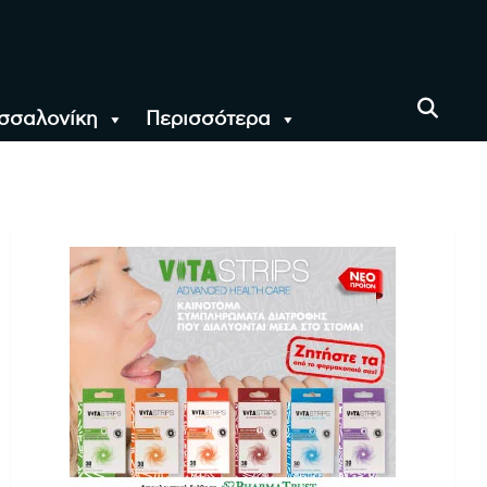
σσαλονίκη
Περισσότερα
αι όλο τον Κόσμο