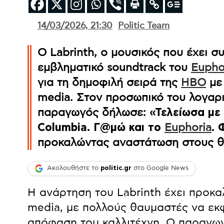
14/03/2026, 21:30
Politic Team
Ο Labrinth, ο μουσικός που έχει σ
εμβληματικό soundtrack του
Eupho
για τη δημοφιλή σειρά της
HBO
με 
media. Στον προσωπικό του λογαρι
παραγωγός δήλωσε:
«Τελείωσα με
Columbia. Γ@μώ και το
Euphoria
. 
προκαλώντας αναστάτωση στους θ
Ακολουθήστε το
politic.gr
στο Google News
Η ανάρτηση του Labrinth έχει προκαλ
media, με πολλούς θαυμαστές να εκ
απόφαση του καλλιτέχνη. Ο παραγωγ