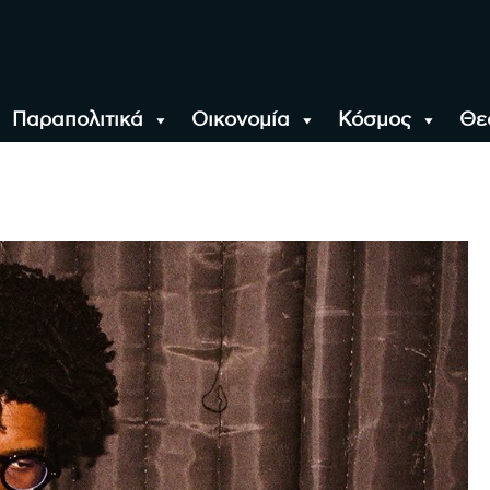
Παραπολιτικά
Οικονομία
Κόσμος
Θε
αλονίκη, την Ελλάδα κ