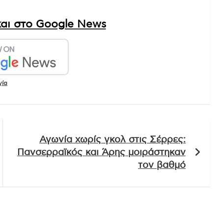
αι στο Google News
γία
Αγωνία χωρίς γκολ στις Σέρρες:
Πανσερραϊκός και Άρης μοιράστηκαν
τον βαθμό