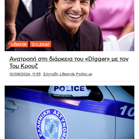
Lifestyle
Ό,τι είναι!
Ανατροπή στη διάρκεια του «Digger» με τον
Τομ Κρουζ
10/08/2026, 11:55
Σύνταξη Lifestyle Politic.gr