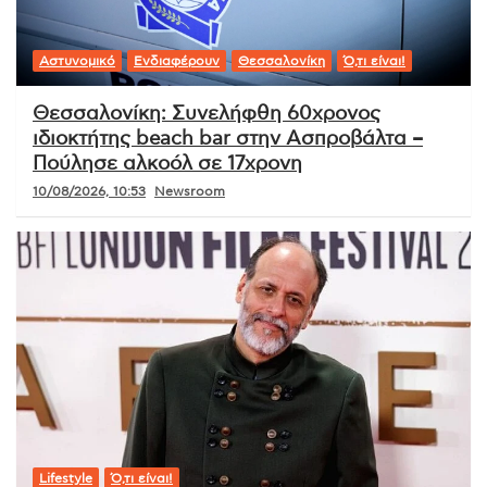
Αστυνομικό
Ενδιαφέρουν
Θεσσαλονίκη
Ό,τι είναι!
Θεσσαλονίκη: Συνελήφθη 60χρονος
ιδιοκτήτης beach bar στην Ασπροβάλτα –
Πούλησε αλκοόλ σε 17χρονη
10/08/2026, 10:53
Newsroom
Lifestyle
Ό,τι είναι!