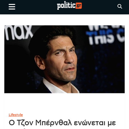
Skip
politic.gr
Ειδήσεις απο τη
to
Θεσσαλονίκη, την Ελλάδα και
content
όλο τον Κόσμο
Lifestyle
Ο Τζον Μπέρνθαλ ενώνεται με