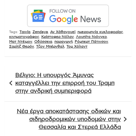
Tags:
Tαινία
,
Zendaya
,
Αν Χάθαγουεϊ
,
ημερομηνία κυκλοφορίας
,
κινηματογράφος
,
Κρίστοφερ Νόλαν
,
Λουπίτα Νιόνγκο
,
Ματ Ντέιμον
,
Οδύσσεια
,
παραγωγή
,
Ρόμπερτ Πάτινσον
,
Σαρλίζ Θερόν
,
Τζον Μπέρνθαλ
,
Τομ Χόλαντ
Πλοήγηση
Βέλγιο: Η υπουργός Άμυνας
άρθρων
καταγγέλλει την επιρροή του Τραμπ
στην ανδρική συμπεριφορά
Νέα έργα αποκατάστασης οδικών και
σιδηροδρομικών υποδομών στην
Θεσσαλία και Στερεά Ελλάδα