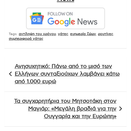
Tags:
αντίληψη του χρόνου
,
γάτες
,
ευημερία ζώων
,
ρουτίνες
,
συμπεριφορά γάτας
Πλοήγηση
Ανησυχητικό: Πάνω από το μισό των
άρθρων
Ελλήνων συνταξιούχων λαμβάνει κάτω
από 1.000 ευρώ
Τα συγχαρητήρια του Μητσοτάκη στον
Μαγιάρ: «Μεγάλη βραδιά για την
Ουγγαρία και την Ευρώπη»