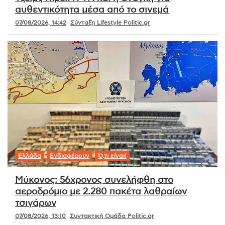
αυθεντικότητα μέσα από το σινεμά
07/08/2026, 14:42
Σύνταξη Lifestyle Politic.gr
Ελλάδα
Ενδιαφέρουν
Ό,τι είναι!
Μύκονος: 56χρονος συνελήφθη στο
αεροδρόμιο με 2.280 πακέτα λαθραίων
τσιγάρων
07/08/2026, 13:10
Συντακτική Ομάδα Politic.gr