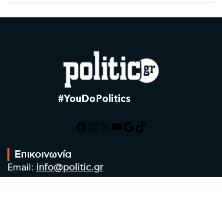
#YouDoPolitics
Facebook
Instagram
X
YouTube
Google
TikTok
Επικοινωνία
Email:
info@politic.gr
Τηλ:
+302310501850
Κιν:
+306986533609