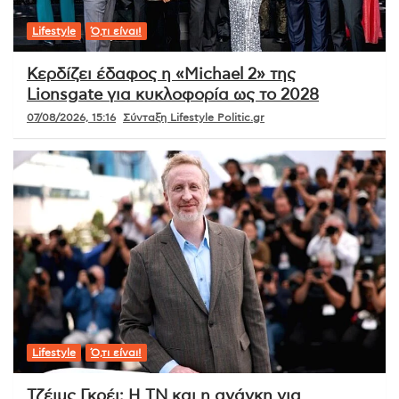
Lifestyle
Ό,τι είναι!
Κερδίζει έδαφος η «Michael 2» της
Lionsgate για κυκλοφορία ως το 2028
07/08/2026, 15:16
Σύνταξη Lifestyle Politic.gr
Lifestyle
Ό,τι είναι!
Τζέιμς Γκρέι: Η ΤΝ και η ανάγκη για