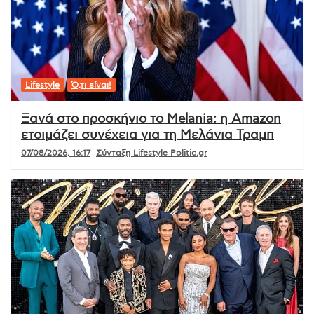
Lifestyle
Ό,τι είναι!
Ξανά στο προσκήνιο το Melania: η Amazon
ετοιμάζει συνέχεια για τη Μελάνια Τραμπ
07/08/2026, 16:17
Σύνταξη Lifestyle Politic.gr