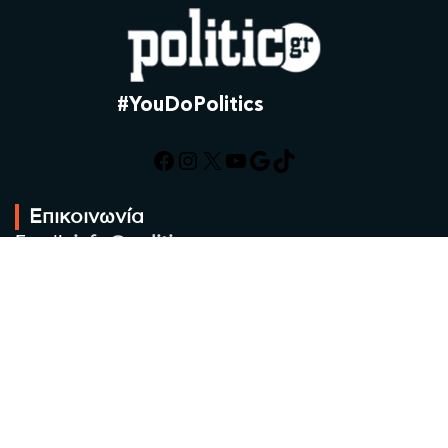
#YouDoPolitics
Facebook
Instagram
X
YouTube
Google
TikTok
Επικοινωνία
Email:
info@politic.gr
Τηλ:
+302310501850
Κιν:
+306986533609
Πολιτική Απορρήτου
Όροι χρήσης
Πολιτική Cookies