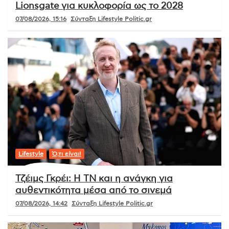
Lionsgate για κυκλοφορία ως το 2028
07/08/2026, 15:16
Σύνταξη Lifestyle Politic.gr
Lifestyle
Ό,τι είναι!
Τζέιμς Γκρέι: Η ΤΝ και η ανάγκη για
αυθεντικότητα μέσα από το σινεμά
07/08/2026, 14:42
Σύνταξη Lifestyle Politic.gr