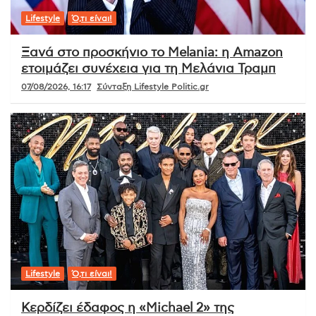
Lifestyle
Ό,τι είναι!
Ξανά στο προσκήνιο το Melania: η Amazon
ετοιμάζει συνέχεια για τη Μελάνια Τραμπ
07/08/2026, 16:17
Σύνταξη Lifestyle Politic.gr
Lifestyle
Ό,τι είναι!
Κερδίζει έδαφος η «Michael 2» της