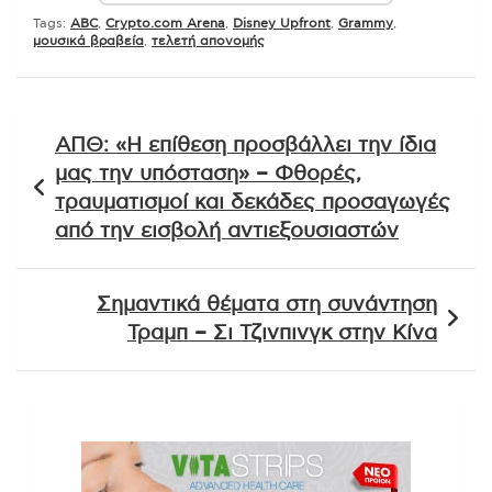
Tags:
ABC
,
Crypto.com Arena
,
Disney Upfront
,
Grammy
,
μουσικά βραβεία
,
τελετή απονομής
Πλοήγηση
ΑΠΘ: «Η επίθεση προσβάλλει την ίδια
άρθρων
μας την υπόσταση» – Φθορές,
τραυματισμοί και δεκάδες προσαγωγές
από την εισβολή αντιεξουσιαστών
Σημαντικά θέματα στη συνάντηση
Τραμπ – Σι Τζινπινγκ στην Κίνα