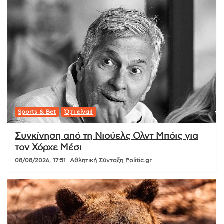
Sports & Bet
Ό,τι είναι!
Συγκίνηση από τη Νιούελς Ολντ Μπόις για
τον Χόρχε Μέσι
08/08/2026, 17:51
Αθλητική Σύνταξη Politic.gr