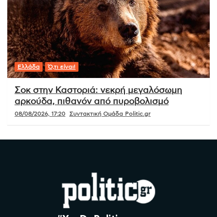
Ελλάδα
Ό,τι είναι!
Σοκ στην Καστοριά: νεκρή μεγαλόσωμη
αρκούδα, πιθανόν από πυροβολισμό
08/08/2026, 17:20
Συντακτική Ομάδα Politic.gr