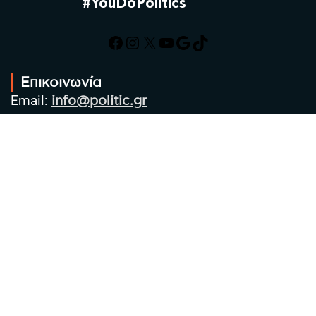
#YouDoPolitics
Facebook
Instagram
X
YouTube
Google
TikTok
Επικοινωνία
Email:
info@politic.gr
Τηλ:
+302310501850
Κιν:
+306986533609
Πολιτική Απορρήτου
Όροι χρήσης
Πολιτική Cookies
Πολιτική προστασίας προσωπικών
δεδομένων
Συντακτική Ομάδα