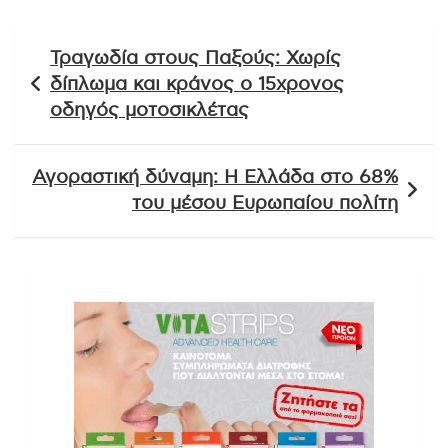
Πλοήγηση
Τραγωδία στους Παξούς: Χωρίς
άρθρων
δίπλωμα και κράνος ο 15χρονος
οδηγός μοτοσικλέτας
Αγοραστική δύναμη: Η Ελλάδα στο 68%
του μέσου Ευρωπαίου πολίτη