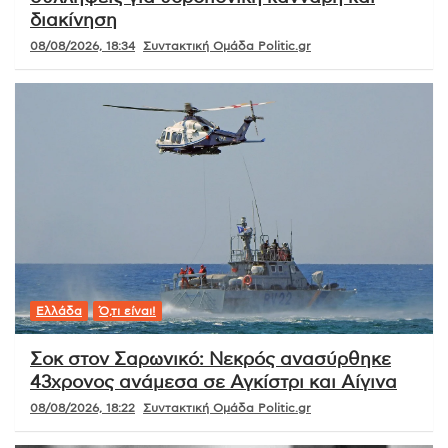
διακίνηση
08/08/2026, 18:34
Συντακτική Ομάδα Politic.gr
Ελλάδα
Ό,τι είναι!
Σοκ στον Σαρωνικό: Νεκρός ανασύρθηκε
43χρονος ανάμεσα σε Αγκίστρι και Αίγινα
08/08/2026, 18:22
Συντακτική Ομάδα Politic.gr