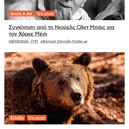
Sports & Bet
Ό,τι είναι!
Συγκίνηση από τη Νιούελς Ολντ Μπόις για
τον Χόρχε Μέσι
08/08/2026, 17:51
Αθλητική Σύνταξη Politic.gr
Ελλάδα
Ό,τι είναι!