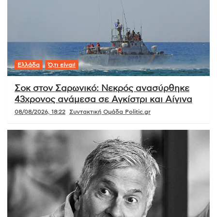
Ελλάδα
Ό,τι είναι!
Σοκ στον Σαρωνικό: Νεκρός ανασύρθηκε
43χρονος ανάμεσα σε Αγκίστρι και Αίγινα
08/08/2026, 18:22
Συντακτική Ομάδα Politic.gr