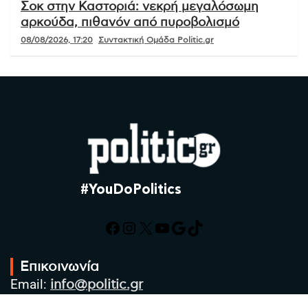
Σοκ στην Καστοριά: νεκρή μεγαλόσωμη
αρκούδα, πιθανόν από πυροβολισμό
08/08/2026, 17:20
Συντακτική Ομάδα Politic.gr
#YouDoPolitics
Facebook
Instagram
X
YouTube
Google
TikTok
Επικοινωνία
Email:
info@politic.gr
Τηλ:
+302310501850