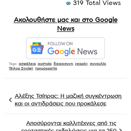
319 Total Views
Ακολουθήστε μας και στο Google
News
Tags:
ασφάλεια
,
αυστρία
,
δικαιοσυνη
,
νεαρός
,
συναυλία
,
Τέιλορ Σουίφτ
,
τρομοκρατία
Πλοήγηση
Αλέξης Τσίπρας: Η μαζική συγκέντρωση
άρθρων
και οι αντιδράσεις που προκάλεσε
Αποσύρονται καλλιτέχνες από τις