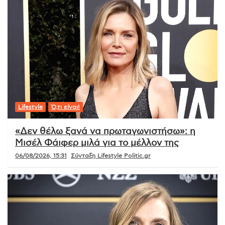
Lifestyle
Ό,τι είναι!
«Δεν θέλω ξανά να πρωταγωνιστήσω»: η
Μισέλ Φάιφερ μιλά για το μέλλον της
06/08/2026, 15:31
Σύνταξη Lifestyle Politic.gr