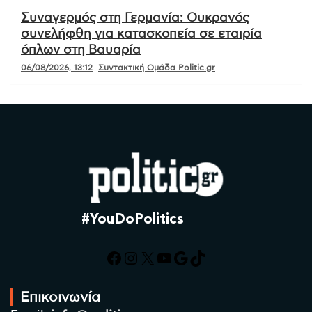
Συναγερμός στη Γερμανία: Ουκρανός
συνελήφθη για κατασκοπεία σε εταιρία
όπλων στη Βαυαρία
06/08/2026, 13:12
Συντακτική Ομάδα Politic.gr
#YouDoPolitics
Facebook
Instagram
X
YouTube
Google
TikTok
Επικοινωνία