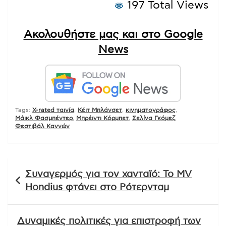
197 Total Views
Ακολουθήστε μας και στο Google
News
Tags:
X-rated ταινία
,
Κέιτ Μπλάνσετ
,
κινηματογράφος
,
Μάικλ Φασμπέντερ
,
Μπρέιντι Κόρμπετ
,
Σελίνα Γκόμεζ
,
Φεστιβάλ Καννών
Πλοήγηση
Συναγερμός για τον χανταϊό: Το MV
άρθρων
Hondius φτάνει στο Ρότερνταμ
Δυναμικές πολιτικές για επιστροφή των