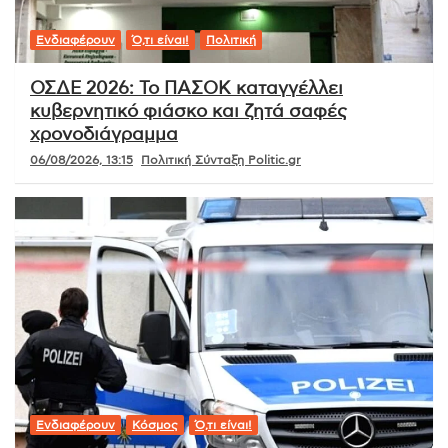
Ενδιαφέρουν
Ό,τι είναι!
Πολιτική
ΟΣΔΕ 2026: Το ΠΑΣΟΚ καταγγέλλει
κυβερνητικό φιάσκο και ζητά σαφές
χρονοδιάγραμμα
06/08/2026, 13:15
Πολιτική Σύνταξη Politic.gr
Ενδιαφέρουν
Κόσμος
Ό,τι είναι!