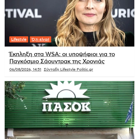
Lifestyle
Ό,τι είναι!
Έκπληξη στα WSA: οι υποψήφιοι για το
Παγκόσμιο Σάουντρακ της Χρονιάς
06/08/2026, 14:51
Σύνταξη Lifestyle Politic.gr