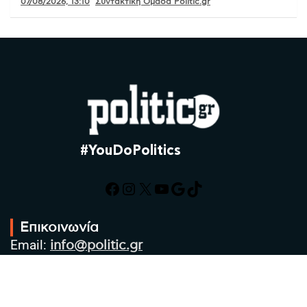
07/08/2026, 13:10
Συντακτική Ομάδα Politic.gr
#YouDoPolitics
Facebook
Instagram
X
YouTube
Google
TikTok
Επικοινωνία
Email:
info@politic.gr
Τηλ:
+302310501850
Κιν:
+306986533609