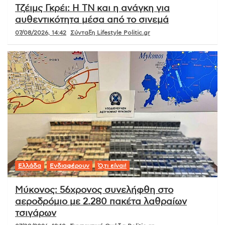
Τζέιμς Γκρέι: Η ΤΝ και η ανάγκη για
αυθεντικότητα μέσα από το σινεμά
07/08/2026, 14:42
Σύνταξη Lifestyle Politic.gr
Ελλάδα
Ενδιαφέρουν
Ό,τι είναι!
Μύκονος: 56χρονος συνελήφθη στο
αεροδρόμιο με 2.280 πακέτα λαθραίων
τσιγάρων