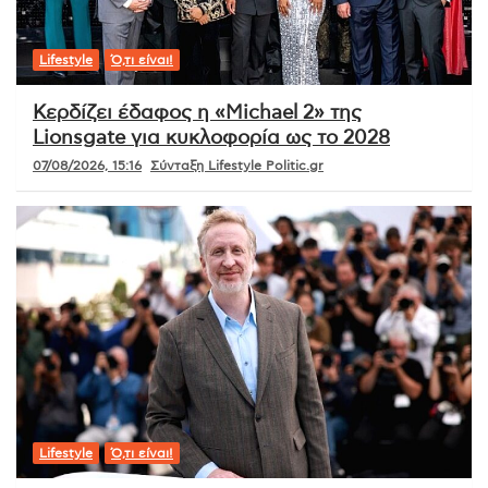
Lifestyle
Ό,τι είναι!
Κερδίζει έδαφος η «Michael 2» της
Lionsgate για κυκλοφορία ως το 2028
07/08/2026, 15:16
Σύνταξη Lifestyle Politic.gr
Lifestyle
Ό,τι είναι!