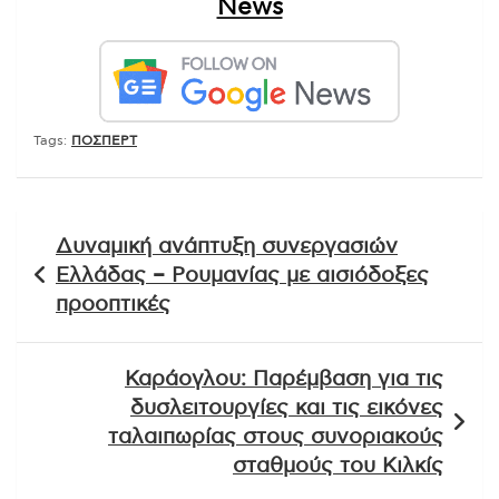
News
Tags:
ΠΟΣΠΕΡΤ
Πλοήγηση
Δυναμική ανάπτυξη συνεργασιών
άρθρων
Ελλάδας – Ρουμανίας με αισιόδοξες
προοπτικές
Καράογλου: Παρέμβαση για τις
δυσλειτουργίες και τις εικόνες
ταλαιπωρίας στους συνοριακούς
σταθμούς του Κιλκίς