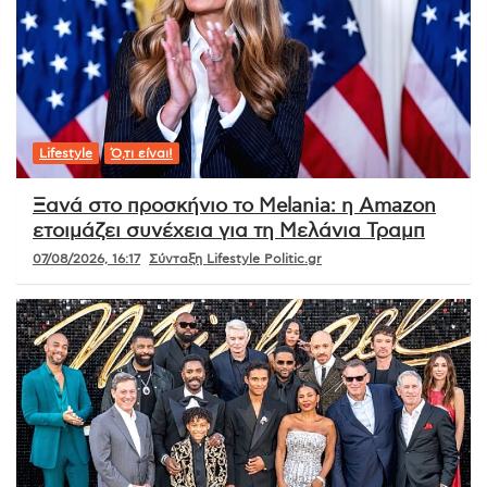
Lifestyle
Ό,τι είναι!
Ξανά στο προσκήνιο το Melania: η Amazon
ετοιμάζει συνέχεια για τη Μελάνια Τραμπ
07/08/2026, 16:17
Σύνταξη Lifestyle Politic.gr