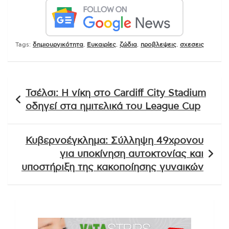
Tags:
δημιουργικότητα
,
Ευκαιρίες
,
ζώδια
,
προβλεψεις
,
σχεσεις
Πλοήγηση
Τσέλσι: Η νίκη στο Cardiff City Stadium
άρθρων
οδηγεί στα ημιτελικά του League Cup
Κυβερνοέγκλημα: Σύλληψη 49χρονου
για υποκίνηση αυτοκτονίας και
υποστήριξη της κακοποίησης γυναικών