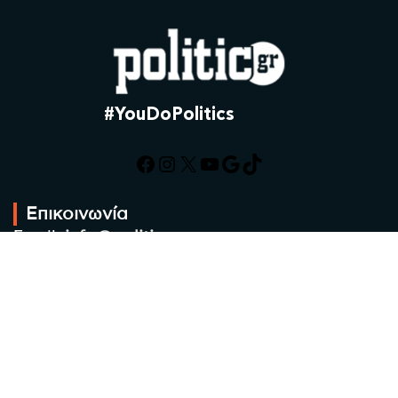
#YouDoPolitics
Facebook
Instagram
X
YouTube
Google
TikTok
Επικοινωνία
Email:
info@politic.gr
Τηλ:
+302310501850
Κιν:
+306986533609
Πολιτική Απορρήτου
Όροι χρήσης
Πολιτική Cookies