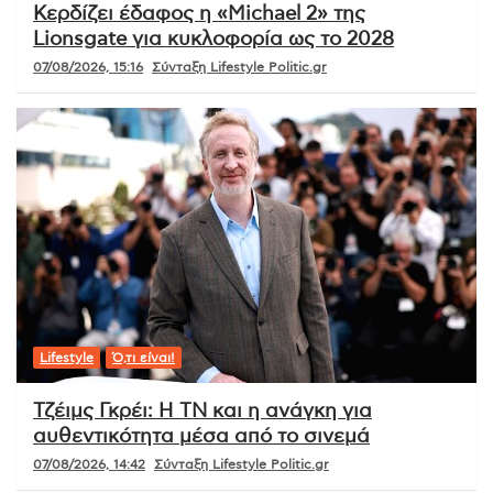
Κερδίζει έδαφος η «Michael 2» της
Lionsgate για κυκλοφορία ως το 2028
07/08/2026, 15:16
Σύνταξη Lifestyle Politic.gr
Lifestyle
Ό,τι είναι!
Τζέιμς Γκρέι: Η ΤΝ και η ανάγκη για
αυθεντικότητα μέσα από το σινεμά
07/08/2026, 14:42
Σύνταξη Lifestyle Politic.gr