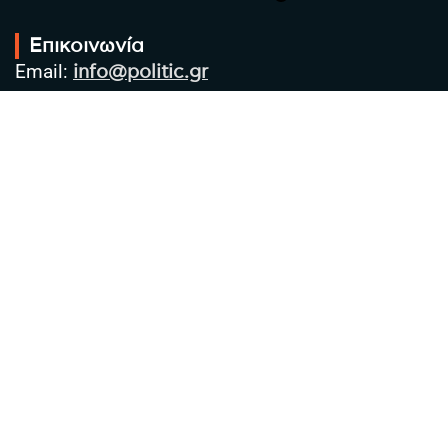
Επικοινωνία
Email:
info@politic.gr
Τηλ:
+302310501850
Κιν:
+306986533609
Πολιτική Απορρήτου
Όροι χρήσης
Πολιτική Cookies
Πολιτική προστασίας προσωπικών
δεδομένων
Συντακτική Ομάδα
Στοιχεία Επιχείρησης