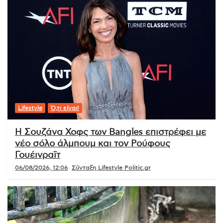
Lifestyle
Ό,τι είναι!
Η Σουζάνα Χοφς των Bangles επιστρέφει με
νέο σόλο άλμπουμ και τον Ρούφους
Γουέινραϊτ
06/08/2026, 12:06
Σύνταξη Lifestyle Politic.gr