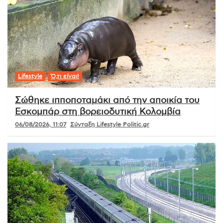
Lifestyle
Ό,τι είναι!
Σώθηκε ιπποποταμάκι από την αποικία του
Εσκομπάρ στη βορειοδυτική Κολομβία
06/08/2026, 11:07
Σύνταξη Lifestyle Politic.gr