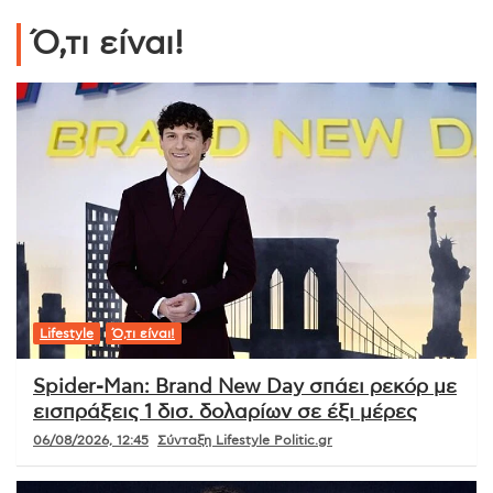
Ό,τι είναι!
Lifestyle
Ό,τι είναι!
Spider-Man: Brand New Day σπάει ρεκόρ με
εισπράξεις 1 δισ. δολαρίων σε έξι μέρες
06/08/2026, 12:45
Σύνταξη Lifestyle Politic.gr