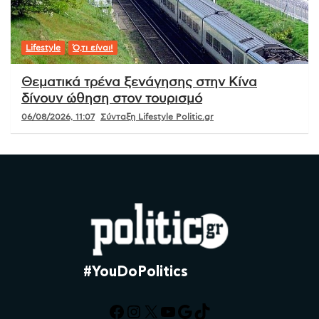
Lifestyle
Ό,τι είναι!
Θεματικά τρένα ξενάγησης στην Κίνα
δίνουν ώθηση στον τουρισμό
06/08/2026, 11:07
Σύνταξη Lifestyle Politic.gr
#YouDoPolitics
Facebook
Instagram
X
YouTube
Google
TikTok