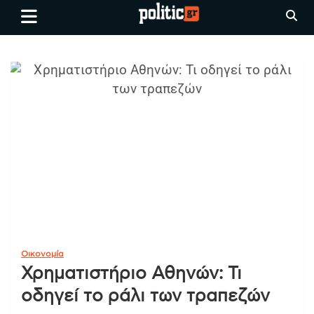
Skip
politic.gr
Ειδήσεις απο τη
to
Θεσσαλονίκη, την Ελλάδα και
content
όλο τον Κόσμο
Οικονομία
Χρηματιστήριο Αθηνών: Τι
οδηγεί το ράλι των τραπεζών