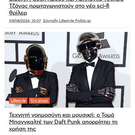
Τζόνας πρωταγωνιστούν στο νέο sci-fi
θρίλερ
09/08/2026, 10:07
Σύνταξη Lifestyle Politic.gr
Lifestyle
Ό,τι είναι!
Τεχνητή νοημοσύνη και μουσική: ο Τομά
Μπανγκαλτέ των Daft Punk απορρίπτει τη
χρήση της