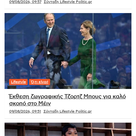
09/08/2026, 09:57
Σύνταξη Lifestyle Politic.gr
Lifestyle
Ό,τι είναι!
Έκθεση ζωγραφικής Τζορτζ Μπους για καλό
σκοπό στο Μέιν
09/08/2026, 09:51
Σύνταξη Lifestyle Politic.gr