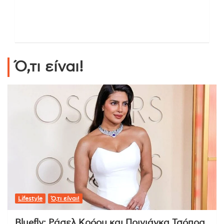
Ό,τι είναι!
Lifestyle
Ό,τι είναι!
Bluefly: Ράσελ Κρόου και Πριγιάνκα Τσόπρα