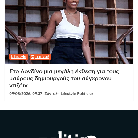
Lifestyle
Ό,τι είναι!
Στο Λονδίνο μια μεγάλη έκθεση για τους
μαύρους δημιουργούς του σύγχρονου
ντιζάιν
09/08/2026, 09:37
Σύνταξη Lifestyle Politic.gr