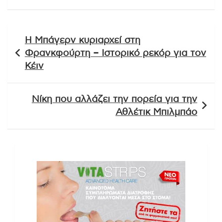
Πλοήγηση
Η Μπάγερν κυριαρχεί στη
άρθρων
Φρανκφούρτη – Ιστορικό ρεκόρ για τον
Κέιν
Νίκη που αλλάζει την πορεία για την
Αθλέτικ Μπιλμπάο