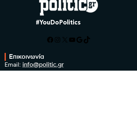
#YouDoPolitics
Facebook
Instagram
X
YouTube
Google
TikTok
Επικοινωνία
Email:
info@politic.gr
Τηλ:
+302310501850
Κιν:
+306986533609
Πολιτική Απορρήτου
Όροι χρήσης
Πολιτική Cookies
Πολιτική προστασίας προσωπικών