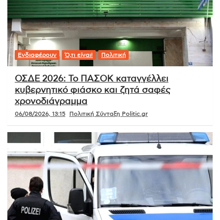
Ενδιαφέρουν
Ό,τι είναι!
Πολιτική
ΟΣΔΕ 2026: Το ΠΑΣΟΚ καταγγέλλει
κυβερνητικό φιάσκο και ζητά σαφές
χρονοδιάγραμμα
06/08/2026, 13:15
Πολιτική Σύνταξη Politic.gr