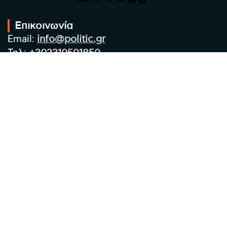
Επικοινωνία
Email:
info@politic.gr
Τηλ:
+302310501850
Κιν:
+306986533609
Πολιτική Απορρήτου
Όροι χρήσης
Πολιτική Cookies
Πολιτική προστασίας προσωπικών
δεδομένων
Συντακτική Ομάδα
Στοιχεία Επιχείρησης