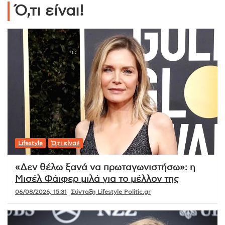
Ό,τι είναι!
Lifestyle
Ό,τι είναι!
«Δεν θέλω ξανά να πρωταγωνιστήσω»: η
Μισέλ Φάιφερ μιλά για το μέλλον της
06/08/2026, 15:31
Σύνταξη Lifestyle Politic.gr