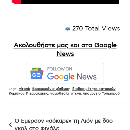
270 Total Views
Ακολουθήστε μας και στο Google
News
Tags:
Airbnb
,
Βραχυχρόνια μίσθωση
,
διαθεσιμότητα κατοικιών
,
Κυριάκος Πιερρακάκης
,
νομοθεσία
,
στεγη
,
υπουργείο Τουρισμού
Πλοήγηση
Ο Εμερσον «σόκαρε» τη Λιόν με δύο
άρθρων
γκολ στο φινάλε