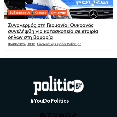
Ενδιαφέρουν
Κόσμος
Ό,τι είναι!
Συναγερμός στη Γερμανία: Ουκρανός
συνελήφθη για κατασκοπεία σε εταιρία
όπλων στη Βαυαρία
06/08/2026, 13:12
Συντακτική Ομάδα Politic.gr
#YouDoPolitics
Facebook
Instagram
X
YouTube
Google
TikTok