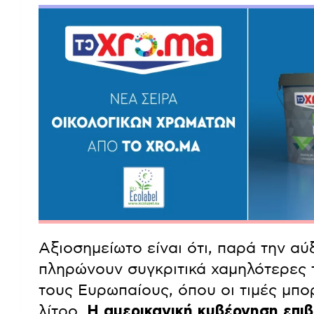
Αξιοσημείωτο είναι ότι, παρά την α
πληρώνουν συγκριτικά χαμηλότερες τ
τους Ευρωπαίους, όπου οι τιμές μπο
λίτρο.
Η αμερικανική κυβέρνηση επι