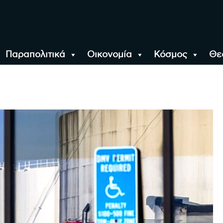
Παραπολιτικά
Οικονομία
Κόσμος
Θε
αλονίκη, την Ελλάδα κ