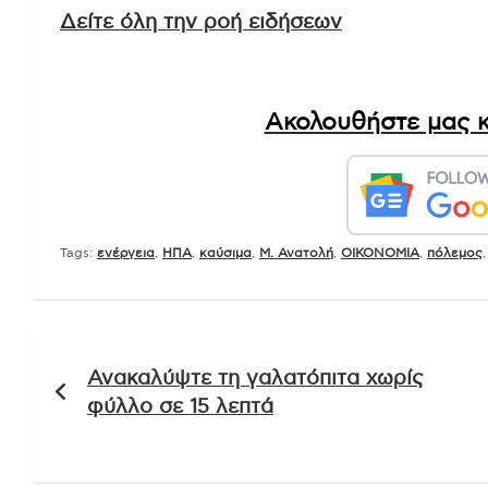
Δείτε όλη την ροή ειδήσεων
Ακολουθήστε μας κ
Tags:
ενέργεια
,
ΗΠΑ
,
καύσιμα
,
Μ. Ανατολή
,
ΟΙΚΟΝΟΜΙΑ
,
πόλεμος
Πλοήγηση
Ανακαλύψτε τη γαλατόπιτα χωρίς
άρθρων
φύλλο σε 15 λεπτά