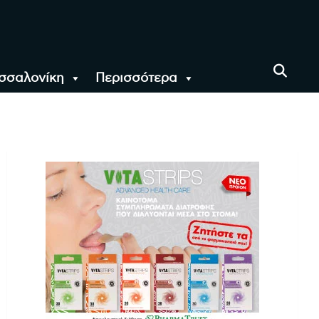
σσαλονίκη
Περισσότερα
αι όλο τον Κόσμο