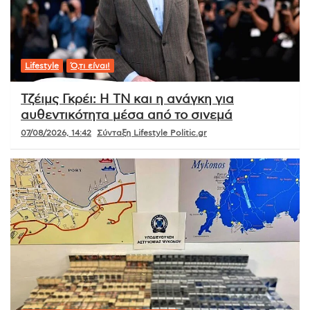
Lifestyle
Ό,τι είναι!
Τζέιμς Γκρέι: Η ΤΝ και η ανάγκη για
αυθεντικότητα μέσα από το σινεμά
07/08/2026, 14:42
Σύνταξη Lifestyle Politic.gr