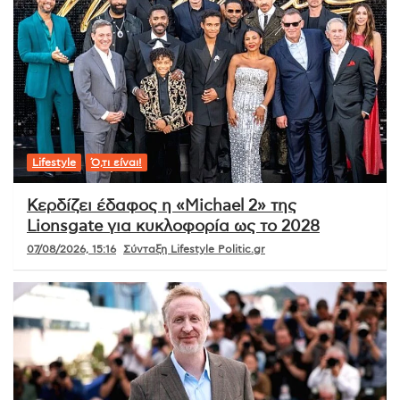
Lifestyle
Ό,τι είναι!
Κερδίζει έδαφος η «Michael 2» της
Lionsgate για κυκλοφορία ως το 2028
07/08/2026, 15:16
Σύνταξη Lifestyle Politic.gr