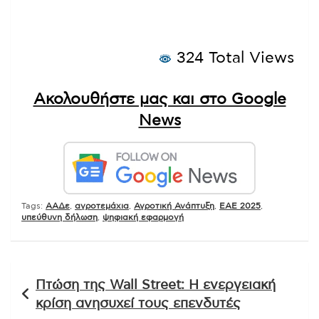
324 Total Views
Ακολουθήστε μας και στο Google
News
Tags:
ΑΑΔε
,
αγροτεμάχια
,
Αγροτική Ανάπτυξη
,
ΕΑΕ 2025
,
υπεύθυνη δήλωση
,
ψηφιακή εφαρμογή
Πλοήγηση
Πτώση της Wall Street: Η ενεργειακή
άρθρων
κρίση ανησυχεί τους επενδυτές