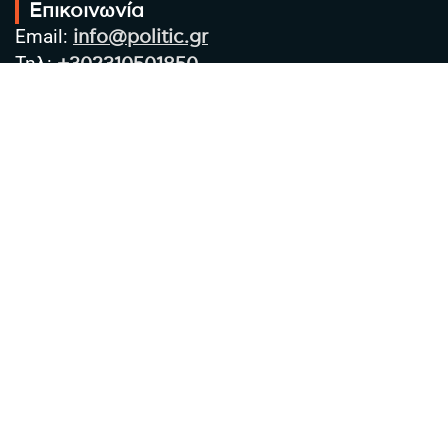
Επικοινωνία
Email:
info@politic.gr
Τηλ:
+302310501850
Κιν:
+306986533609
Πολιτική Απορρήτου
Όροι χρήσης
Πολιτική Cookies
Πολιτική προστασίας προσωπικών
δεδομένων
Συντακτική Ομάδα
Στοιχεία Επιχείρησης