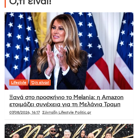
Ό,τι είναι!
Lifestyle
Ό,τι είναι!
Ξανά στο προσκήνιο το Melania: η Amazon
ετοιμάζει συνέχεια για τη Μελάνια Τραμπ
07/08/2026, 16:17
Σύνταξη Lifestyle Politic.gr