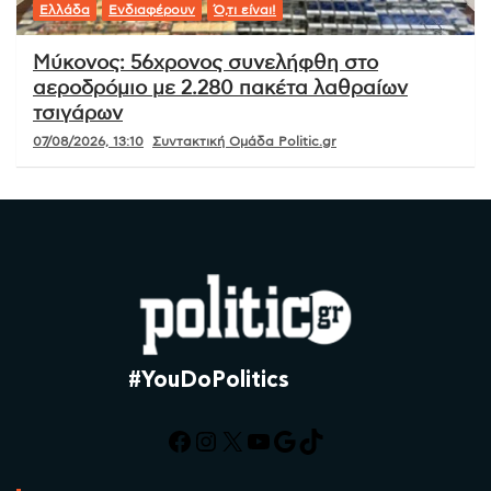
Ελλάδα
Ενδιαφέρουν
Ό,τι είναι!
Μύκονος: 56χρονος συνελήφθη στο
αεροδρόμιο με 2.280 πακέτα λαθραίων
τσιγάρων
07/08/2026, 13:10
Συντακτική Ομάδα Politic.gr
#YouDoPolitics
Facebook
Instagram
X
YouTube
Google
TikTok