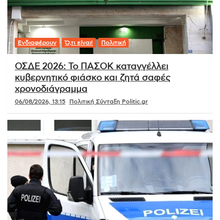
Ενδιαφέρουν
Ό,τι είναι!
Πολιτική
ΟΣΔΕ 2026: Το ΠΑΣΟΚ καταγγέλλει
κυβερνητικό φιάσκο και ζητά σαφές
χρονοδιάγραμμα
06/08/2026, 13:15
Πολιτική Σύνταξη Politic.gr