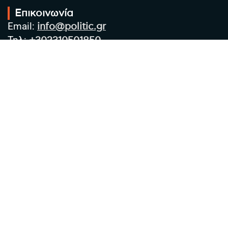
Επικοινωνία
Email:
info@politic.gr
Τηλ:
+302310501850
Κιν:
+306986533609
Πολιτική Απορρήτου
Όροι χρήσης
Πολιτική Cookies
Πολιτική προστασίας προσωπικών
δεδομένων
Συντακτική Ομάδα
Στοιχεία Επιχείρησης