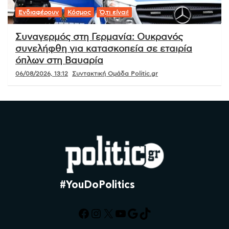
Ενδιαφέρουν
Κόσμος
Ό,τι είναι!
Συναγερμός στη Γερμανία: Ουκρανός
συνελήφθη για κατασκοπεία σε εταιρία
όπλων στη Βαυαρία
06/08/2026, 13:12
Συντακτική Ομάδα Politic.gr
#YouDoPolitics
Facebook
Instagram
X
YouTube
Google
TikTok