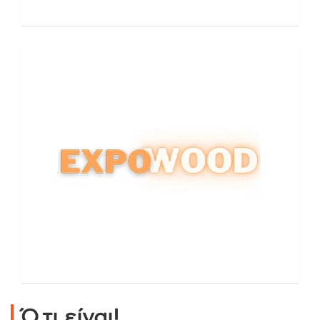
Ό,τι είναι!