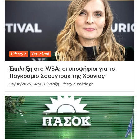
Lifestyle
Ό,τι είναι!
Έκπληξη στα WSA: οι υποψήφιοι για το
Παγκόσμιο Σάουντρακ της Χρονιάς
06/08/2026, 14:51
Σύνταξη Lifestyle Politic.gr