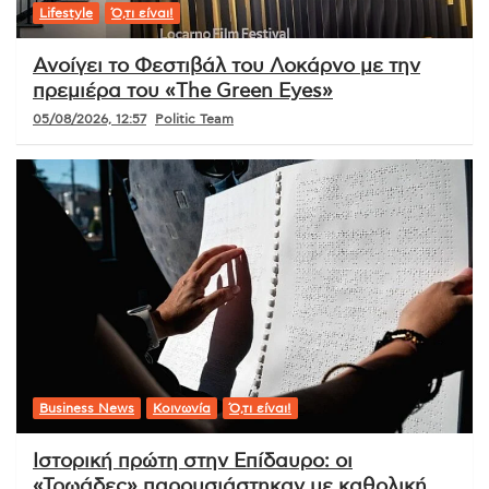
Lifestyle
Ό,τι είναι!
Ανοίγει το Φεστιβάλ του Λοκάρνο με την
πρεμιέρα του «The Green Eyes»
05/08/2026, 12:57
Politic Team
Business News
Κοινωνία
Ό,τι είναι!
Ιστορική πρώτη στην Επίδαυρο: οι
«Τρωάδες» παρουσιάστηκαν με καθολική