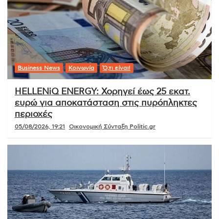
Business News
Κοινωνία
Ό,τι είναι!
HELLENiQ ENERGY: Χορηγεί έως 25 εκατ.
ευρώ για αποκατάσταση στις πυρόπληκτες
περιοχές
05/08/2026, 19:21
Οικονομική Σύνταξη Politic.gr