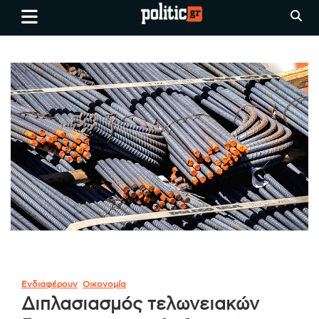
Skip
politic.gr
Ειδήσεις απο τη
to
Θεσσαλονίκη, την Ελλάδα και
content
όλο τον Κόσμο
Ενδιαφέρουν
Οικονομία
Διπλασιασμός τελωνειακών