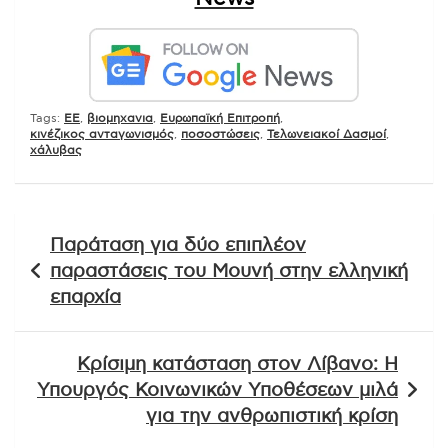
Tags:
EE
,
βιομηχανια
,
Ευρωπαϊκή Επιτροπή
,
κινέζικος ανταγωνισμός
,
ποσοστώσεις
,
Τελωνειακοί Δασμοί
,
χάλυβας
Πλοήγηση
Παράταση για δύο επιπλέον
άρθρων
παραστάσεις του Μουνή στην ελληνική
επαρχία
Κρίσιμη κατάσταση στον Λίβανο: Η
Υπουργός Κοινωνικών Υποθέσεων μιλά
για την ανθρωπιστική κρίση