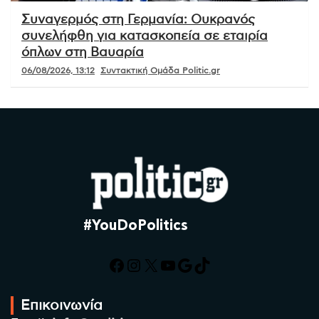
Συναγερμός στη Γερμανία: Ουκρανός
συνελήφθη για κατασκοπεία σε εταιρία
όπλων στη Βαυαρία
06/08/2026, 13:12
Συντακτική Ομάδα Politic.gr
#YouDoPolitics
Facebook
Instagram
X
YouTube
Google
TikTok
Επικοινωνία