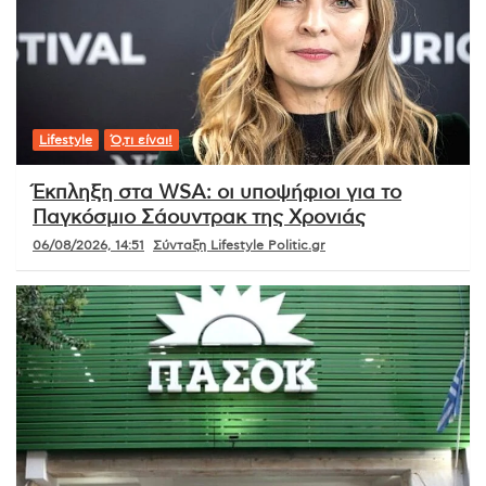
Lifestyle
Ό,τι είναι!
Έκπληξη στα WSA: οι υποψήφιοι για το
Παγκόσμιο Σάουντρακ της Χρονιάς
06/08/2026, 14:51
Σύνταξη Lifestyle Politic.gr