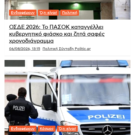
Ενδιαφέρουν
Ό,τι είναι!
Πολιτική
ΟΣΔΕ 2026: Το ΠΑΣΟΚ καταγγέλλει
κυβερνητικό φιάσκο και ζητά σαφές
χρονοδιάγραμμα
06/08/2026, 13:15
Πολιτική Σύνταξη Politic.gr
Ενδιαφέρουν
Κόσμος
Ό,τι είναι!