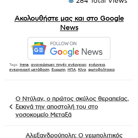
284 Total Views
Ακολουθήστε μας και στο Google
News
Tags:
Irena
,
ανανεώσιμες πηγές ενέργειας
,
ενέργεια
,
ενεργειακή μετάβαση
,
Ευρωπη
,
ΗΠΑ
,
Κίνα
,
φωτοβολταικα
Πλοήγηση
Ο Ντύλαν, ο πρώτος σκύλος θεραπείας,
άρθρων
ξεκινά την αποστολή του στο
νοσοκομείο Μεταξά
Αλεξανδρούπολη: Ο γεωπολιτικός