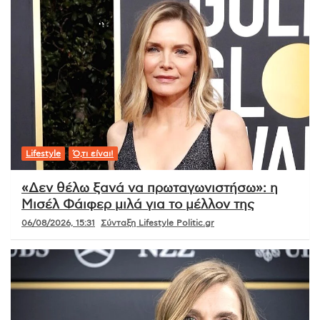
Lifestyle
Ό,τι είναι!
«Δεν θέλω ξανά να πρωταγωνιστήσω»: η
Μισέλ Φάιφερ μιλά για το μέλλον της
06/08/2026, 15:31
Σύνταξη Lifestyle Politic.gr